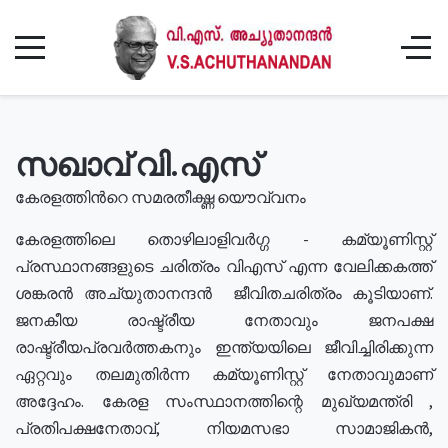
സഖാവ് വി.എസ്
കേരളത്തിൻറെ സമരതീക്ഷ്ണ യൌവ്വനം
കേരളത്തിലെ തൊഴിലാളിവർഗ്ഗ - കമ്യൂണിസ്റ്റ്
പ്രസ്ഥാനങ്ങളുടെ ചരിത്രം വിഎസ് എന്ന വേലിക്കകത്ത്
ശങ്കരൻ അച്യുതാനന്ദൻ ജീവിതചരിത്രം കൂടിയാണ്.
ജനകീയ രാഷ്ട്രീയ നേതാവും ജനപക്ഷ
രാഷ്ട്രീയപ്രവർത്തകനും ഇന്ത്യയിലെ ജീവിച്ചിരിക്കുന്ന
ഏറ്റവും തലമുതിർന്ന കമ്യൂണിസ്റ്റ് നേതാവുമാണ്
അദ്ദേഹം. കേരള സംസ്ഥാനത്തിന്റെ മുഖ്യമന്ത്രി ,
പ്രതിപക്ഷനേതാവ്, നിയമസഭാ സാമാജികൻ,