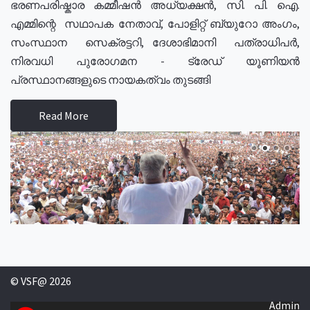
ഭരണപരിഷ്കാര കമ്മീഷൻ അധ്യക്ഷൻ, സി. പി. ഐ.
എമ്മിന്റെ സഥാപക നേതാവ്, പോളിറ്റ് ബ്യുറോ അംഗം,
സംസ്ഥാന സെക്രട്ടറി, ദേശാഭിമാനി പത്രാധിപർ,
നിരവധി പുരോഗമന - ട്രേഡ് യൂണിയൻ
പ്രസ്ഥാനങ്ങളുടെ നായകത്വം തുടങ്ങി
Read More
© VSF@ 2026
Admin