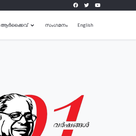
ആർക്കൈവ്
സംഗമനം
English