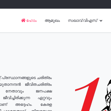
ഹോം
ആമുഖം
സഖാവ് വിഎസ്
് പ്രസ്ഥാനങ്ങളുടെ ചരിത്രം
യുതാനന്ദൻ ജീവിതചരിത്രം
യ നേതാവും ജനപക്ഷ
വിച്ചിരിക്കുന്ന ഏറ്റവും
ുമാണ് അദ്ദേഹം. കേരള
രതിപക്ഷനേതാവ്, നിയമസഭാ