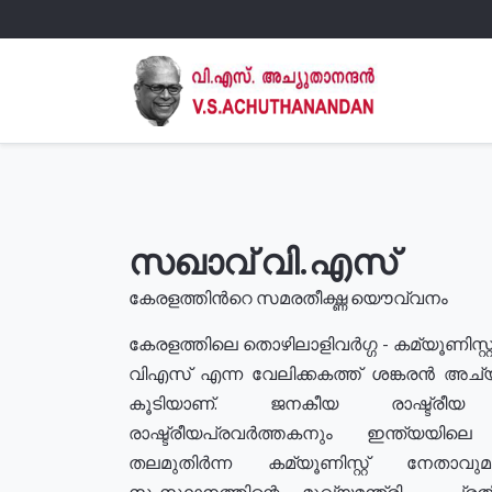
സഖാവ് വി.എസ്
കേരളത്തിൻറെ സമരതീക്ഷ്ണ യൌവ്വനം
കേരളത്തിലെ തൊഴിലാളിവർഗ്ഗ - കമ്യൂണിസ്റ്റ
വിഎസ് എന്ന വേലിക്കകത്ത് ശങ്കരൻ അച്
കൂടിയാണ്. ജനകീയ രാഷ്ട്രീ
രാഷ്ട്രീയപ്രവർത്തകനും ഇന്ത്യയിലെ ജീ
തലമുതിർന്ന കമ്യൂണിസ്റ്റ് നേതാവ
സംസ്ഥാനത്തിന്റെ മുഖ്യമന്ത്രി , പ്