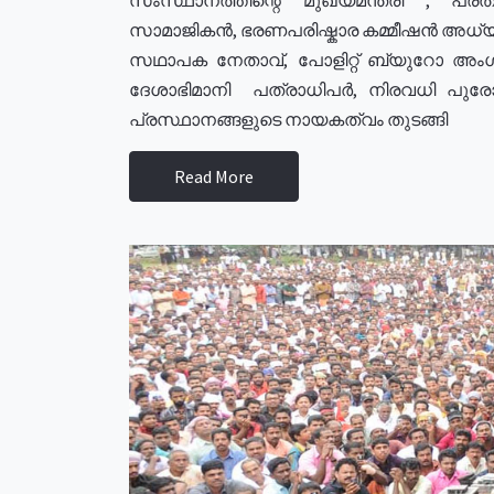
സാമാജികൻ, ഭരണപരിഷ്കാര കമ്മീഷൻ അധ്യക്
സഥാപക നേതാവ്, പോളിറ്റ് ബ്യുറോ അംഗ
ദേശാഭിമാനി പത്രാധിപർ, നിരവധി പു
പ്രസ്ഥാനങ്ങളുടെ നായകത്വം തുടങ്ങി
Read More