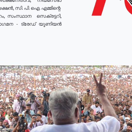
ഷൻ, സി. പി. ഐ. എമ്മിന്റെ
ം, സംസ്ഥാന സെക്രട്ടറി,
രോഗമന - ട്രേഡ് യൂണിയൻ