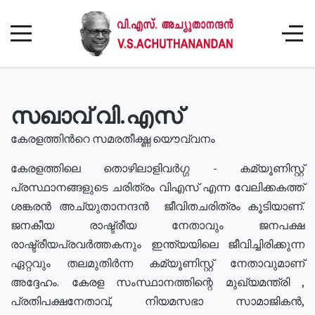
സഖാവ് വി.എസ്
കേരളത്തിൻറെ സമരതീക്ഷ്ണ യൌവ്വനം
കേരളത്തിലെ തൊഴിലാളിവർഗ്ഗ - കമ്യൂണിസ്റ്റ്
പ്രസ്ഥാനങ്ങളുടെ ചരിത്രം വിഎസ് എന്ന വേലിക്കകത്ത്
ശങ്കരൻ അച്യുതാനന്ദൻ ജീവിതചരിത്രം കൂടിയാണ്.
ജനകീയ രാഷ്ട്രീയ നേതാവും ജനപക്ഷ
രാഷ്ട്രീയപ്രവർത്തകനും ഇന്ത്യയിലെ ജീവിച്ചിരിക്കുന്ന
ഏറ്റവും തലമുതിർന്ന കമ്യൂണിസ്റ്റ് നേതാവുമാണ്
അദ്ദേഹം. കേരള സംസ്ഥാനത്തിന്റെ മുഖ്യമന്ത്രി ,
പ്രതിപക്ഷനേതാവ്, നിയമസഭാ സാമാജികൻ,