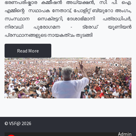
ഭരണപരിഷ്കാര കമ്മീഷൻ അധ്യക്ഷൻ, സി. പി. ഐ.
എമ്മിന്റെ സഥാപക നേതാവ്, പോളിറ്റ് ബ്യുറോ അംഗം,
സംസ്ഥാന സെക്രട്ടറി, ദേശാഭിമാനി പത്രാധിപർ,
നിരവധി പുരോഗമന - ട്രേഡ് യൂണിയൻ
പ്രസ്ഥാനങ്ങളുടെ നായകത്വം തുടങ്ങി
Read More
© VSF@ 2026
Admin