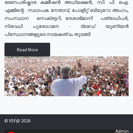
ഭരണപരിഷ്കാര കമ്മീഷൻ അധ്യക്ഷൻ, സി. പി. ഐ.
എമ്മിന്റെ സഥാപക നേതാവ്, പോളിറ്റ് ബ്യുറോ അംഗം,
സംസ്ഥാന സെക്രട്ടറി, ദേശാഭിമാനി പത്രാധിപർ,
നിരവധി പുരോഗമന - ട്രേഡ് യൂണിയൻ
പ്രസ്ഥാനങ്ങളുടെ നായകത്വം തുടങ്ങി
Read More
© VSF@ 2026
Admin