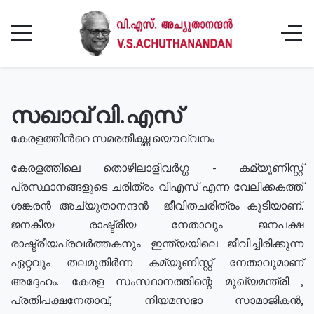
സഖാവ് വി.എസ്
കേരളത്തിൻറെ സമരതീക്ഷ്ണ യൌവ്വനം
കേരളത്തിലെ തൊഴിലാളിവർഗ്ഗ - കമ്യൂണിസ്റ്റ്
പ്രസ്ഥാനങ്ങളുടെ ചരിത്രം വിഎസ് എന്ന വേലിക്കകത്ത്
ശങ്കരൻ അച്യുതാനന്ദൻ ജീവിതചരിത്രം കൂടിയാണ്.
ജനകീയ രാഷ്ട്രീയ നേതാവും ജനപക്ഷ
രാഷ്ട്രീയപ്രവർത്തകനും ഇന്ത്യയിലെ ജീവിച്ചിരിക്കുന്ന
ഏറ്റവും തലമുതിർന്ന കമ്യൂണിസ്റ്റ് നേതാവുമാണ്
അദ്ദേഹം. കേരള സംസ്ഥാനത്തിന്റെ മുഖ്യമന്ത്രി ,
പ്രതിപക്ഷനേതാവ്, നിയമസഭാ സാമാജികൻ,