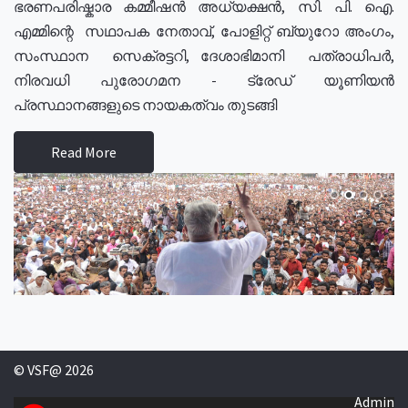
ഭരണപരിഷ്കാര കമ്മീഷൻ അധ്യക്ഷൻ, സി. പി. ഐ.
എമ്മിന്റെ സഥാപക നേതാവ്, പോളിറ്റ് ബ്യുറോ അംഗം,
സംസ്ഥാന സെക്രട്ടറി, ദേശാഭിമാനി പത്രാധിപർ,
നിരവധി പുരോഗമന - ട്രേഡ് യൂണിയൻ
പ്രസ്ഥാനങ്ങളുടെ നായകത്വം തുടങ്ങി
Read More
© VSF@ 2026
Admin