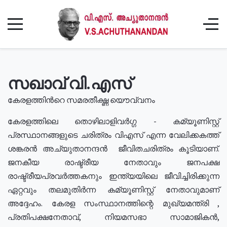
സഖാവ് വി.എസ്
കേരളത്തിൻറെ സമരതീക്ഷ്ണ യൌവ്വനം
കേരളത്തിലെ തൊഴിലാളിവർഗ്ഗ - കമ്യൂണിസ്റ്റ്
പ്രസ്ഥാനങ്ങളുടെ ചരിത്രം വിഎസ് എന്ന വേലിക്കകത്ത്
ശങ്കരൻ അച്യുതാനന്ദൻ ജീവിതചരിത്രം കൂടിയാണ്.
ജനകീയ രാഷ്ട്രീയ നേതാവും ജനപക്ഷ
രാഷ്ട്രീയപ്രവർത്തകനും ഇന്ത്യയിലെ ജീവിച്ചിരിക്കുന്ന
ഏറ്റവും തലമുതിർന്ന കമ്യൂണിസ്റ്റ് നേതാവുമാണ്
അദ്ദേഹം. കേരള സംസ്ഥാനത്തിന്റെ മുഖ്യമന്ത്രി ,
പ്രതിപക്ഷനേതാവ്, നിയമസഭാ സാമാജികൻ,