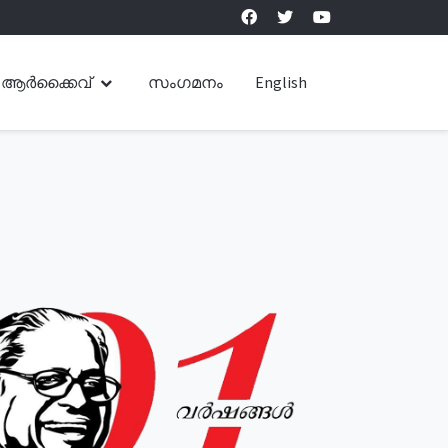
ആർക്കൈവ്
സംഗമനം
English