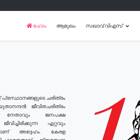
ഹോം
ആമുഖം
സഖാവ് വിഎസ്
് പ്രസ്ഥാനങ്ങളുടെ ചരിത്രം
യുതാനന്ദൻ ജീവിതചരിത്രം
യ നേതാവും ജനപക്ഷ
വിച്ചിരിക്കുന്ന ഏറ്റവും
ുമാണ് അദ്ദേഹം. കേരള
രതിപക്ഷനേതാവ്, നിയമസഭാ