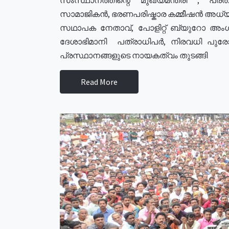
സാമാജികൻ, ഭരണപരിഷ്കാര കമ്മീഷൻ അധ്യക്
സഥാപക നേതാവ്, പോളിറ്റ് ബ്യുറോ അംഗ
ദേശാഭിമാനി പത്രാധിപർ, നിരവധി പു
പ്രസ്ഥാനങ്ങളുടെ നായകത്വം തുടങ്ങി
Read More