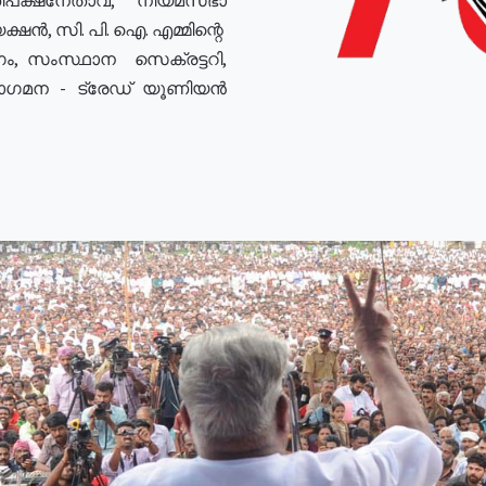
ഷൻ, സി. പി. ഐ. എമ്മിന്റെ
ം, സംസ്ഥാന സെക്രട്ടറി,
രോഗമന - ട്രേഡ് യൂണിയൻ