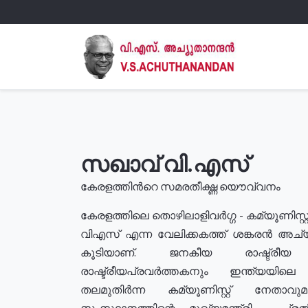
സഖാവ് വി.എസ്
കേരളത്തിൻറെ സമരതീക്ഷ്ണ യൌവ്വനം
കേരളത്തിലെ തൊഴിലാളിവർഗ്ഗ - കമ്യൂണിസ്റ്റ
വിഎസ് എന്ന വേലിക്കകത്ത് ശങ്കരൻ അച്
കൂടിയാണ്. ജനകീയ രാഷ്ട്രീ
രാഷ്ട്രീയപ്രവർത്തകനും ഇന്ത്യയിലെ ജീ
തലമുതിർന്ന കമ്യൂണിസ്റ്റ് നേതാവ
സംസ്ഥാനത്തിന്റെ മുഖ്യമന്ത്രി , പ്