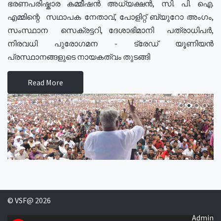
ഭരണപരിഷ്കാര കമ്മീഷൻ അധ്യക്ഷൻ, സി. പി. ഐ.
എമ്മിന്റെ സഥാപക നേതാവ്, പോളിറ്റ് ബ്യുറോ അംഗം,
സംസ്ഥാന സെക്രട്ടറി, ദേശാഭിമാനി പത്രാധിപർ,
നിരവധി പുരോഗമന - ട്രേഡ് യൂണിയൻ
പ്രസ്ഥാനങ്ങളുടെ നായകത്വം തുടങ്ങി
Read More
© VSF@ 2026
Admin