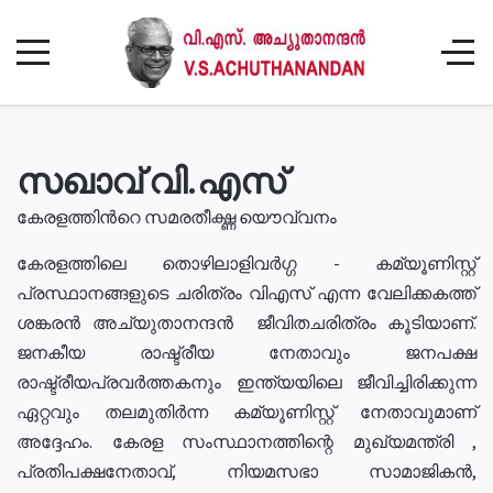
സഖാവ് വി.എസ്
കേരളത്തിൻറെ സമരതീക്ഷ്ണ യൌവ്വനം
കേരളത്തിലെ തൊഴിലാളിവർഗ്ഗ - കമ്യൂണിസ്റ്റ്
പ്രസ്ഥാനങ്ങളുടെ ചരിത്രം വിഎസ് എന്ന വേലിക്കകത്ത്
ശങ്കരൻ അച്യുതാനന്ദൻ ജീവിതചരിത്രം കൂടിയാണ്.
ജനകീയ രാഷ്ട്രീയ നേതാവും ജനപക്ഷ
രാഷ്ട്രീയപ്രവർത്തകനും ഇന്ത്യയിലെ ജീവിച്ചിരിക്കുന്ന
ഏറ്റവും തലമുതിർന്ന കമ്യൂണിസ്റ്റ് നേതാവുമാണ്
അദ്ദേഹം. കേരള സംസ്ഥാനത്തിന്റെ മുഖ്യമന്ത്രി ,
പ്രതിപക്ഷനേതാവ്, നിയമസഭാ സാമാജികൻ,