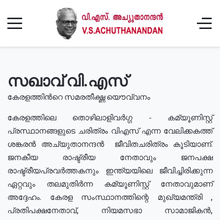
സഖാവ് വി.എസ്
കേരളത്തിൻറെ സമരതീക്ഷ്ണ യൌവ്വനം
കേരളത്തിലെ തൊഴിലാളിവർഗ്ഗ - കമ്യൂണിസ്റ്റ്
പ്രസ്ഥാനങ്ങളുടെ ചരിത്രം വിഎസ് എന്ന വേലിക്കകത്ത്
ശങ്കരൻ അച്യുതാനന്ദൻ ജീവിതചരിത്രം കൂടിയാണ്.
ജനകീയ രാഷ്ട്രീയ നേതാവും ജനപക്ഷ
രാഷ്ട്രീയപ്രവർത്തകനും ഇന്ത്യയിലെ ജീവിച്ചിരിക്കുന്ന
ഏറ്റവും തലമുതിർന്ന കമ്യൂണിസ്റ്റ് നേതാവുമാണ്
അദ്ദേഹം. കേരള സംസ്ഥാനത്തിന്റെ മുഖ്യമന്ത്രി ,
പ്രതിപക്ഷനേതാവ്, നിയമസഭാ സാമാജികൻ,