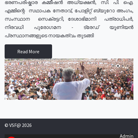
ഭരണപരിഷ്കാര കമ്മീഷൻ അധ്യക്ഷൻ, സി. പി. ഐ.
എമ്മിന്റെ സഥാപക നേതാവ്, പോളിറ്റ് ബ്യുറോ അംഗം,
സംസ്ഥാന സെക്രട്ടറി, ദേശാഭിമാനി പത്രാധിപർ,
നിരവധി പുരോഗമന - ട്രേഡ് യൂണിയൻ
പ്രസ്ഥാനങ്ങളുടെ നായകത്വം തുടങ്ങി
Read More
© VSF@ 2026
Admin