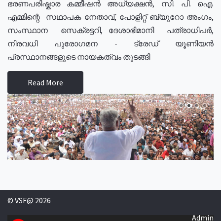
ഭരണപരിഷ്കാര കമ്മീഷൻ അധ്യക്ഷൻ, സി. പി. ഐ.
എമ്മിന്റെ സഥാപക നേതാവ്, പോളിറ്റ് ബ്യുറോ അംഗം,
സംസ്ഥാന സെക്രട്ടറി, ദേശാഭിമാനി പത്രാധിപർ,
നിരവധി പുരോഗമന - ട്രേഡ് യൂണിയൻ
പ്രസ്ഥാനങ്ങളുടെ നായകത്വം തുടങ്ങി
Read More
© VSF@ 2026
Admin