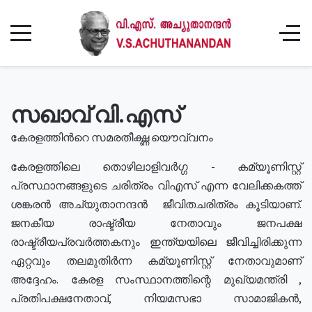
സഖാവ് വി.എസ്
കേരളത്തിൻറെ സമരതീക്ഷ്ണ യൌവ്വനം
കേരളത്തിലെ തൊഴിലാളിവർഗ്ഗ - കമ്യൂണിസ്റ്റ്
പ്രസ്ഥാനങ്ങളുടെ ചരിത്രം വിഎസ് എന്ന വേലിക്കകത്ത്
ശങ്കരൻ അച്യുതാനന്ദൻ ജീവിതചരിത്രം കൂടിയാണ്.
ജനകീയ രാഷ്ട്രീയ നേതാവും ജനപക്ഷ
രാഷ്ട്രീയപ്രവർത്തകനും ഇന്ത്യയിലെ ജീവിച്ചിരിക്കുന്ന
ഏറ്റവും തലമുതിർന്ന കമ്യൂണിസ്റ്റ് നേതാവുമാണ്
അദ്ദേഹം. കേരള സംസ്ഥാനത്തിന്റെ മുഖ്യമന്ത്രി ,
പ്രതിപക്ഷനേതാവ്, നിയമസഭാ സാമാജികൻ,