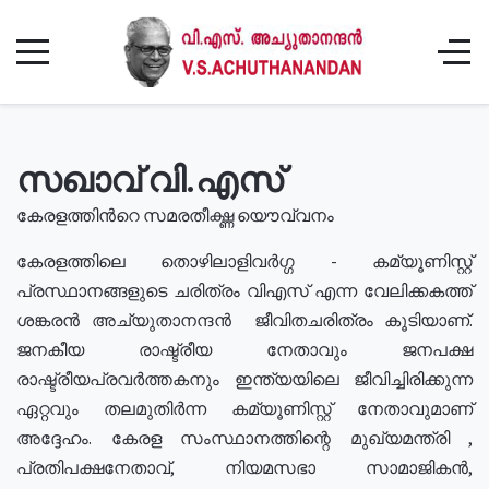
സഖാവ് വി.എസ്
കേരളത്തിൻറെ സമരതീക്ഷ്ണ യൌവ്വനം
കേരളത്തിലെ തൊഴിലാളിവർഗ്ഗ - കമ്യൂണിസ്റ്റ്
പ്രസ്ഥാനങ്ങളുടെ ചരിത്രം വിഎസ് എന്ന വേലിക്കകത്ത്
ശങ്കരൻ അച്യുതാനന്ദൻ ജീവിതചരിത്രം കൂടിയാണ്.
ജനകീയ രാഷ്ട്രീയ നേതാവും ജനപക്ഷ
രാഷ്ട്രീയപ്രവർത്തകനും ഇന്ത്യയിലെ ജീവിച്ചിരിക്കുന്ന
ഏറ്റവും തലമുതിർന്ന കമ്യൂണിസ്റ്റ് നേതാവുമാണ്
അദ്ദേഹം. കേരള സംസ്ഥാനത്തിന്റെ മുഖ്യമന്ത്രി ,
പ്രതിപക്ഷനേതാവ്, നിയമസഭാ സാമാജികൻ,