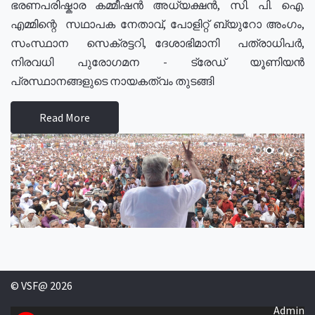
ഭരണപരിഷ്കാര കമ്മീഷൻ അധ്യക്ഷൻ, സി. പി. ഐ.
എമ്മിന്റെ സഥാപക നേതാവ്, പോളിറ്റ് ബ്യുറോ അംഗം,
സംസ്ഥാന സെക്രട്ടറി, ദേശാഭിമാനി പത്രാധിപർ,
നിരവധി പുരോഗമന - ട്രേഡ് യൂണിയൻ
പ്രസ്ഥാനങ്ങളുടെ നായകത്വം തുടങ്ങി
Read More
© VSF@ 2026
Admin