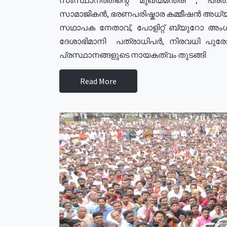
സാമാജികൻ, ഭരണപരിഷ്കാര കമ്മീഷൻ അധ്യക്
സഥാപക നേതാവ്, പോളിറ്റ് ബ്യുറോ അംഗ
ദേശാഭിമാനി പത്രാധിപർ, നിരവധി പു
പ്രസ്ഥാനങ്ങളുടെ നായകത്വം തുടങ്ങി
Read More