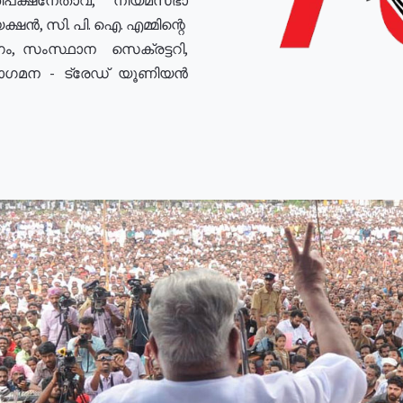
ഷൻ, സി. പി. ഐ. എമ്മിന്റെ
ം, സംസ്ഥാന സെക്രട്ടറി,
രോഗമന - ട്രേഡ് യൂണിയൻ