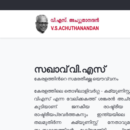
സഖാവ് വി.എസ്
കേരളത്തിൻറെ സമരതീക്ഷ്ണ യൌവ്വനം
കേരളത്തിലെ തൊഴിലാളിവർഗ്ഗ - കമ്യൂണിസ്റ്റ
വിഎസ് എന്ന വേലിക്കകത്ത് ശങ്കരൻ അച്
കൂടിയാണ്. ജനകീയ രാഷ്ട്രീ
രാഷ്ട്രീയപ്രവർത്തകനും ഇന്ത്യയിലെ ജീ
തലമുതിർന്ന കമ്യൂണിസ്റ്റ് നേതാവ
സംസ്ഥാനത്തിന്റെ മുഖ്യമന്ത്രി , പ്