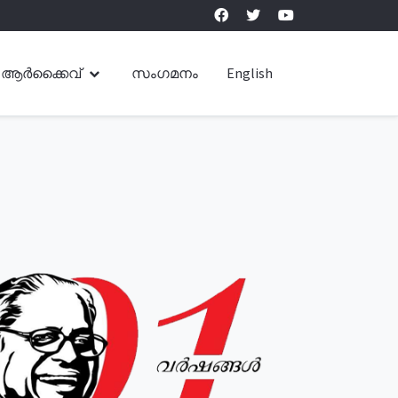
ആർക്കൈവ്
സംഗമനം
English