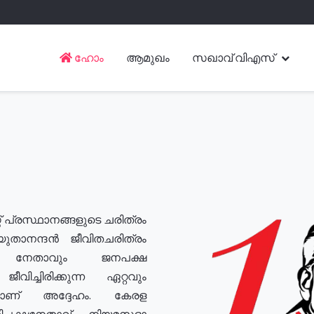
ഹോം
ആമുഖം
സഖാവ് വിഎസ്
് പ്രസ്ഥാനങ്ങളുടെ ചരിത്രം
യുതാനന്ദൻ ജീവിതചരിത്രം
യ നേതാവും ജനപക്ഷ
വിച്ചിരിക്കുന്ന ഏറ്റവും
ുമാണ് അദ്ദേഹം. കേരള
രതിപക്ഷനേതാവ്, നിയമസഭാ