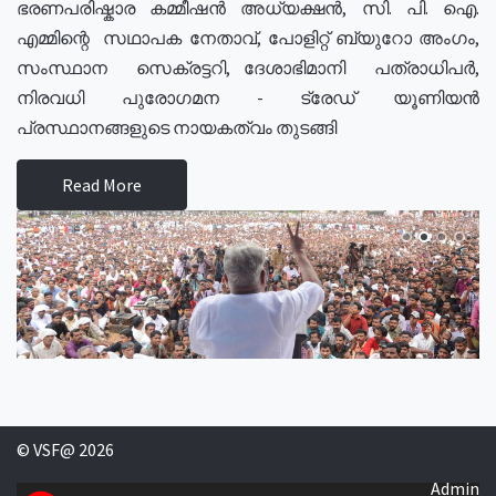
ഭരണപരിഷ്കാര കമ്മീഷൻ അധ്യക്ഷൻ, സി. പി. ഐ.
എമ്മിന്റെ സഥാപക നേതാവ്, പോളിറ്റ് ബ്യുറോ അംഗം,
സംസ്ഥാന സെക്രട്ടറി, ദേശാഭിമാനി പത്രാധിപർ,
നിരവധി പുരോഗമന - ട്രേഡ് യൂണിയൻ
പ്രസ്ഥാനങ്ങളുടെ നായകത്വം തുടങ്ങി
Read More
© VSF@ 2026
Admin