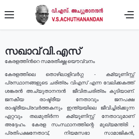
സഖാവ് വി.എസ്
കേരളത്തിൻറെ സമരതീക്ഷ്ണ യൌവ്വനം
കേരളത്തിലെ തൊഴിലാളിവർഗ്ഗ - കമ്യൂണിസ്റ്റ്
പ്രസ്ഥാനങ്ങളുടെ ചരിത്രം വിഎസ് എന്ന വേലിക്കകത്ത്
ശങ്കരൻ അച്യുതാനന്ദൻ ജീവിതചരിത്രം കൂടിയാണ്.
ജനകീയ രാഷ്ട്രീയ നേതാവും ജനപക്ഷ
രാഷ്ട്രീയപ്രവർത്തകനും ഇന്ത്യയിലെ ജീവിച്ചിരിക്കുന്ന
ഏറ്റവും തലമുതിർന്ന കമ്യൂണിസ്റ്റ് നേതാവുമാണ്
അദ്ദേഹം. കേരള സംസ്ഥാനത്തിന്റെ മുഖ്യമന്ത്രി ,
പ്രതിപക്ഷനേതാവ്, നിയമസഭാ സാമാജികൻ,