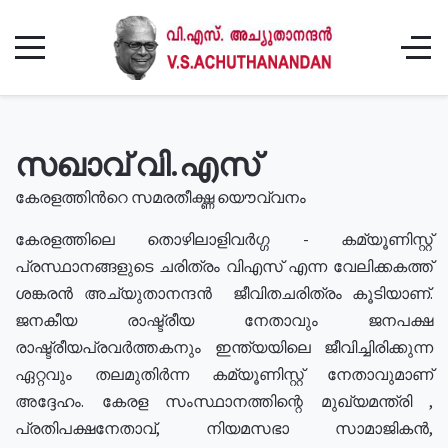
സഖാവ് വി.എസ്
കേരളത്തിൻറെ സമരതീക്ഷ്ണ യൌവ്വനം
കേരളത്തിലെ തൊഴിലാളിവർഗ്ഗ - കമ്യൂണിസ്റ്റ്
പ്രസ്ഥാനങ്ങളുടെ ചരിത്രം വിഎസ് എന്ന വേലിക്കകത്ത്
ശങ്കരൻ അച്യുതാനന്ദൻ ജീവിതചരിത്രം കൂടിയാണ്.
ജനകീയ രാഷ്ട്രീയ നേതാവും ജനപക്ഷ
രാഷ്ട്രീയപ്രവർത്തകനും ഇന്ത്യയിലെ ജീവിച്ചിരിക്കുന്ന
ഏറ്റവും തലമുതിർന്ന കമ്യൂണിസ്റ്റ് നേതാവുമാണ്
അദ്ദേഹം. കേരള സംസ്ഥാനത്തിന്റെ മുഖ്യമന്ത്രി ,
പ്രതിപക്ഷനേതാവ്, നിയമസഭാ സാമാജികൻ,