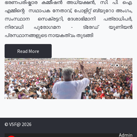
ഭരണപരിഷ്കാര കമ്മീഷൻ അധ്യക്ഷൻ, സി. പി. ഐ.
എമ്മിന്റെ സഥാപക നേതാവ്, പോളിറ്റ് ബ്യുറോ അംഗം,
സംസ്ഥാന സെക്രട്ടറി, ദേശാഭിമാനി പത്രാധിപർ,
നിരവധി പുരോഗമന - ട്രേഡ് യൂണിയൻ
പ്രസ്ഥാനങ്ങളുടെ നായകത്വം തുടങ്ങി
Read More
© VSF@ 2026
Admin