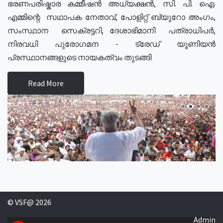
ഭരണപരിഷ്കാര കമ്മീഷൻ അധ്യക്ഷൻ, സി. പി. ഐ.
എമ്മിന്റെ സഥാപക നേതാവ്, പോളിറ്റ് ബ്യുറോ അംഗം,
സംസ്ഥാന സെക്രട്ടറി, ദേശാഭിമാനി പത്രാധിപർ,
നിരവധി പുരോഗമന - ട്രേഡ് യൂണിയൻ
പ്രസ്ഥാനങ്ങളുടെ നായകത്വം തുടങ്ങി
Read More
© VSF@ 2026
Admin