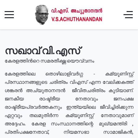
സഖാവ് വി.എസ്
കേരളത്തിൻറെ സമരതീക്ഷ്ണ യൌവ്വനം
കേരളത്തിലെ തൊഴിലാളിവർഗ്ഗ - കമ്യൂണിസ്റ്റ്
പ്രസ്ഥാനങ്ങളുടെ ചരിത്രം വിഎസ് എന്ന വേലിക്കകത്ത്
ശങ്കരൻ അച്യുതാനന്ദൻ ജീവിതചരിത്രം കൂടിയാണ്.
ജനകീയ രാഷ്ട്രീയ നേതാവും ജനപക്ഷ
രാഷ്ട്രീയപ്രവർത്തകനും ഇന്ത്യയിലെ ജീവിച്ചിരിക്കുന്ന
ഏറ്റവും തലമുതിർന്ന കമ്യൂണിസ്റ്റ് നേതാവുമാണ്
അദ്ദേഹം. കേരള സംസ്ഥാനത്തിന്റെ മുഖ്യമന്ത്രി ,
പ്രതിപക്ഷനേതാവ്, നിയമസഭാ സാമാജികൻ,