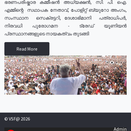
ഭരണപരിഷ്കാര കമ്മീഷൻ അധ്യക്ഷൻ, സി. പി. ഐ.
എമ്മിന്റെ സഥാപക നേതാവ്, പോളിറ്റ് ബ്യുറോ അംഗം,
സംസ്ഥാന സെക്രട്ടറി, ദേശാഭിമാനി പത്രാധിപർ,
നിരവധി പുരോഗമന - ട്രേഡ് യൂണിയൻ
പ്രസ്ഥാനങ്ങളുടെ നായകത്വം തുടങ്ങി
Read More
© VSF@ 2026
Admin