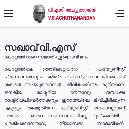
സഖാവ് വി.എസ്
കേരളത്തിൻറെ സമരതീക്ഷ്ണ യൌവ്വനം
കേരളത്തിലെ തൊഴിലാളിവർഗ്ഗ - കമ്യൂണിസ്റ്റ്
പ്രസ്ഥാനങ്ങളുടെ ചരിത്രം വിഎസ് എന്ന വേലിക്കകത്ത്
ശങ്കരൻ അച്യുതാനന്ദൻ ജീവിതചരിത്രം കൂടിയാണ്.
ജനകീയ രാഷ്ട്രീയ നേതാവും ജനപക്ഷ
രാഷ്ട്രീയപ്രവർത്തകനും ഇന്ത്യയിലെ ജീവിച്ചിരിക്കുന്ന
ഏറ്റവും തലമുതിർന്ന കമ്യൂണിസ്റ്റ് നേതാവുമാണ്
അദ്ദേഹം. കേരള സംസ്ഥാനത്തിന്റെ മുഖ്യമന്ത്രി ,
പ്രതിപക്ഷനേതാവ്, നിയമസഭാ സാമാജികൻ,