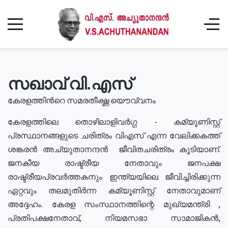
സഖാവ് വി.എസ്
കേരളത്തിൻറെ സമരതീക്ഷ്ണ യൌവ്വനം
കേരളത്തിലെ തൊഴിലാളിവർഗ്ഗ - കമ്യൂണിസ്റ്റ്
പ്രസ്ഥാനങ്ങളുടെ ചരിത്രം വിഎസ് എന്ന വേലിക്കകത്ത്
ശങ്കരൻ അച്യുതാനന്ദൻ ജീവിതചരിത്രം കൂടിയാണ്.
ജനകീയ രാഷ്ട്രീയ നേതാവും ജനപക്ഷ
രാഷ്ട്രീയപ്രവർത്തകനും ഇന്ത്യയിലെ ജീവിച്ചിരിക്കുന്ന
ഏറ്റവും തലമുതിർന്ന കമ്യൂണിസ്റ്റ് നേതാവുമാണ്
അദ്ദേഹം. കേരള സംസ്ഥാനത്തിന്റെ മുഖ്യമന്ത്രി ,
പ്രതിപക്ഷനേതാവ്, നിയമസഭാ സാമാജികൻ,