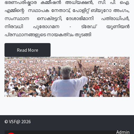
ഭരണപരിഷ്കാര കമ്മീഷൻ അധ്യക്ഷൻ, സി. പി. ഐ.
എമ്മിന്റെ സഥാപക നേതാവ്, പോളിറ്റ് ബ്യുറോ അംഗം,
സംസ്ഥാന സെക്രട്ടറി, ദേശാഭിമാനി പത്രാധിപർ,
നിരവധി പുരോഗമന - ട്രേഡ് യൂണിയൻ
പ്രസ്ഥാനങ്ങളുടെ നായകത്വം തുടങ്ങി
Read More
© VSF@ 2026
Admin