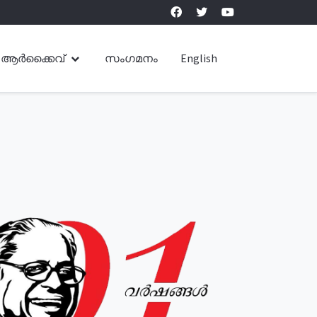
ആർക്കൈവ്
സംഗമനം
English