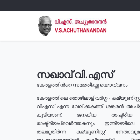
സഖാവ് വി.എസ്
കേരളത്തിൻറെ സമരതീക്ഷ്ണ യൌവ്വനം
കേരളത്തിലെ തൊഴിലാളിവർഗ്ഗ - കമ്യൂണിസ്റ്റ
വിഎസ് എന്ന വേലിക്കകത്ത് ശങ്കരൻ അച്
കൂടിയാണ്. ജനകീയ രാഷ്ട്രീ
രാഷ്ട്രീയപ്രവർത്തകനും ഇന്ത്യയിലെ ജീ
തലമുതിർന്ന കമ്യൂണിസ്റ്റ് നേതാവ
സംസ്ഥാനത്തിന്റെ മുഖ്യമന്ത്രി , പ്