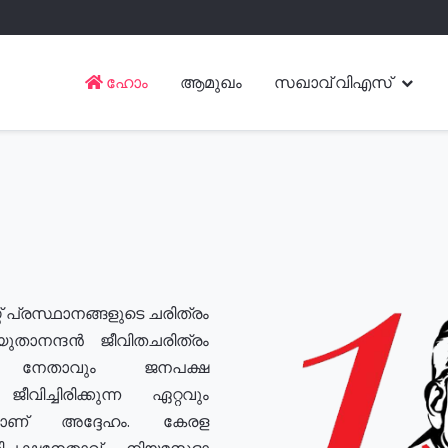
ഹോം
ആമുഖം
സഖാവ് വിഎസ്
് പ്രസ്ഥാനങ്ങളുടെ ചരിത്രം
യുതാനന്ദൻ ജീവിതചരിത്രം
യ നേതാവും ജനപക്ഷ
വിച്ചിരിക്കുന്ന ഏറ്റവും
ുമാണ് അദ്ദേഹം. കേരള
രതിപക്ഷനേതാവ്, നിയമസഭാ