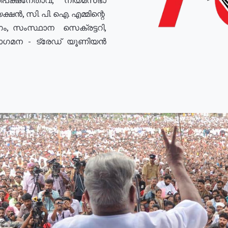
ഷൻ, സി. പി. ഐ. എമ്മിന്റെ
ം, സംസ്ഥാന സെക്രട്ടറി,
രോഗമന - ട്രേഡ് യൂണിയൻ