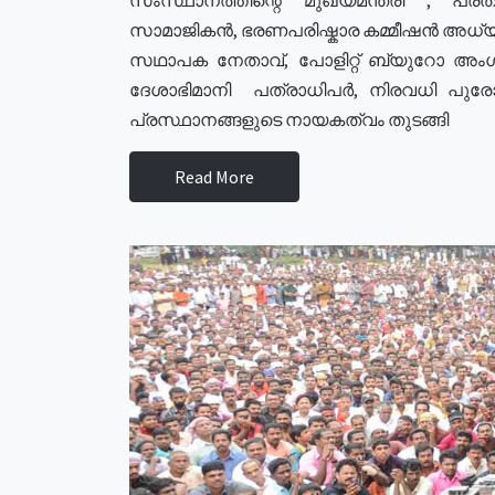
സാമാജികൻ, ഭരണപരിഷ്കാര കമ്മീഷൻ അധ്യക്
സഥാപക നേതാവ്, പോളിറ്റ് ബ്യുറോ അംഗ
ദേശാഭിമാനി പത്രാധിപർ, നിരവധി പു
പ്രസ്ഥാനങ്ങളുടെ നായകത്വം തുടങ്ങി
Read More