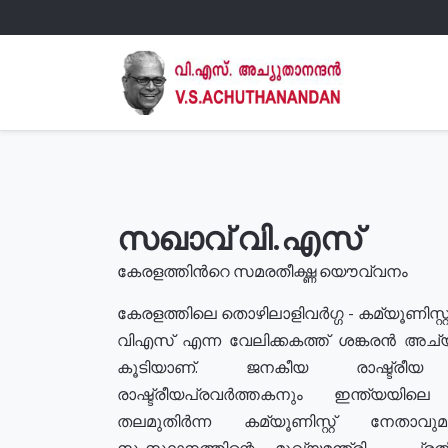
സഖാവ് വി.എസ്
കേരളത്തിൻറെ സമരതീക്ഷ്ണ യൌവ്വനം
കേരളത്തിലെ തൊഴിലാളിവർഗ്ഗ - കമ്യൂണിസ്റ്റ
വിഎസ് എന്ന വേലിക്കകത്ത് ശങ്കരൻ അച്
കൂടിയാണ്. ജനകീയ രാഷ്ട്രീ
രാഷ്ട്രീയപ്രവർത്തകനും ഇന്ത്യയിലെ ജീ
തലമുതിർന്ന കമ്യൂണിസ്റ്റ് നേതാവ
സംസ്ഥാനത്തിന്റെ മുഖ്യമന്ത്രി , പ്