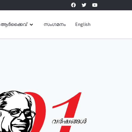
ആർക്കൈവ്
സംഗമനം
English