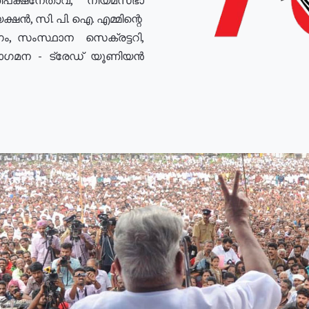
ഷൻ, സി. പി. ഐ. എമ്മിന്റെ
ം, സംസ്ഥാന സെക്രട്ടറി,
രോഗമന - ട്രേഡ് യൂണിയൻ