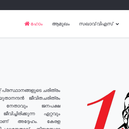
ഹോം
ആമുഖം
സഖാവ് വിഎസ്
് പ്രസ്ഥാനങ്ങളുടെ ചരിത്രം
യുതാനന്ദൻ ജീവിതചരിത്രം
യ നേതാവും ജനപക്ഷ
വിച്ചിരിക്കുന്ന ഏറ്റവും
ുമാണ് അദ്ദേഹം. കേരള
രതിപക്ഷനേതാവ്, നിയമസഭാ