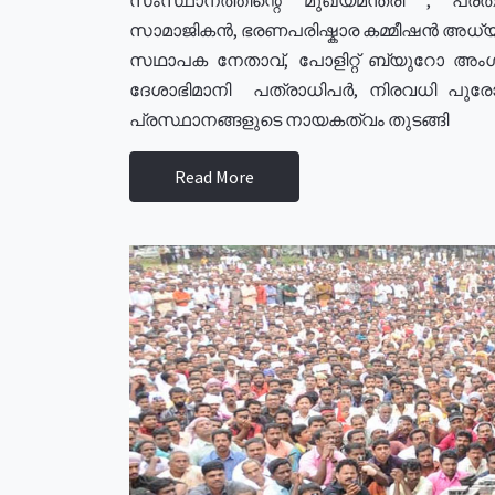
സാമാജികൻ, ഭരണപരിഷ്കാര കമ്മീഷൻ അധ്യക്
സഥാപക നേതാവ്, പോളിറ്റ് ബ്യുറോ അംഗ
ദേശാഭിമാനി പത്രാധിപർ, നിരവധി പു
പ്രസ്ഥാനങ്ങളുടെ നായകത്വം തുടങ്ങി
Read More