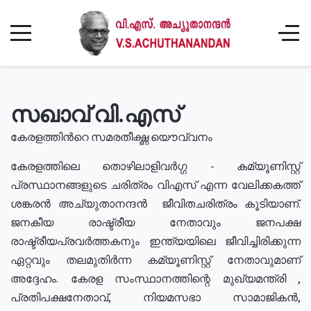
സഖാവ് വി.എസ്
കേരളത്തിൻറെ സമരതീക്ഷ്ണ യൌവ്വനം
കേരളത്തിലെ തൊഴിലാളിവർഗ്ഗ - കമ്യൂണിസ്റ്റ്
പ്രസ്ഥാനങ്ങളുടെ ചരിത്രം വിഎസ് എന്ന വേലിക്കകത്ത്
ശങ്കരൻ അച്യുതാനന്ദൻ ജീവിതചരിത്രം കൂടിയാണ്.
ജനകീയ രാഷ്ട്രീയ നേതാവും ജനപക്ഷ
രാഷ്ട്രീയപ്രവർത്തകനും ഇന്ത്യയിലെ ജീവിച്ചിരിക്കുന്ന
ഏറ്റവും തലമുതിർന്ന കമ്യൂണിസ്റ്റ് നേതാവുമാണ്
അദ്ദേഹം. കേരള സംസ്ഥാനത്തിന്റെ മുഖ്യമന്ത്രി ,
പ്രതിപക്ഷനേതാവ്, നിയമസഭാ സാമാജികൻ,