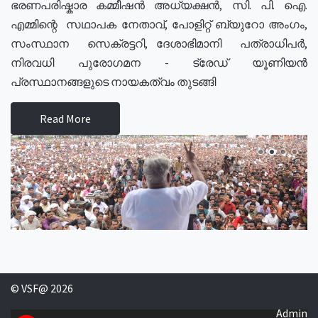
ഭരണപരിഷ്കാര കമ്മീഷൻ അധ്യക്ഷൻ, സി. പി. ഐ.
എമ്മിന്റെ സഥാപക നേതാവ്, പോളിറ്റ് ബ്യുറോ അംഗം,
സംസ്ഥാന സെക്രട്ടറി, ദേശാഭിമാനി പത്രാധിപർ,
നിരവധി പുരോഗമന - ട്രേഡ് യൂണിയൻ
പ്രസ്ഥാനങ്ങളുടെ നായകത്വം തുടങ്ങി
Read More
© VSF@ 2026
Admin