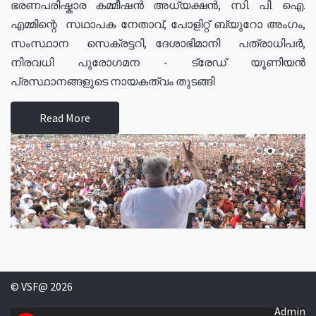
ഭരണപരിഷ്കാര കമ്മീഷൻ അധ്യക്ഷൻ, സി. പി. ഐ.
എമ്മിന്റെ സഥാപക നേതാവ്, പോളിറ്റ് ബ്യുറോ അംഗം,
സംസ്ഥാന സെക്രട്ടറി, ദേശാഭിമാനി പത്രാധിപർ,
നിരവധി പുരോഗമന - ട്രേഡ് യൂണിയൻ
പ്രസ്ഥാനങ്ങളുടെ നായകത്വം തുടങ്ങി
Read More
© VSF@ 2026
Admin