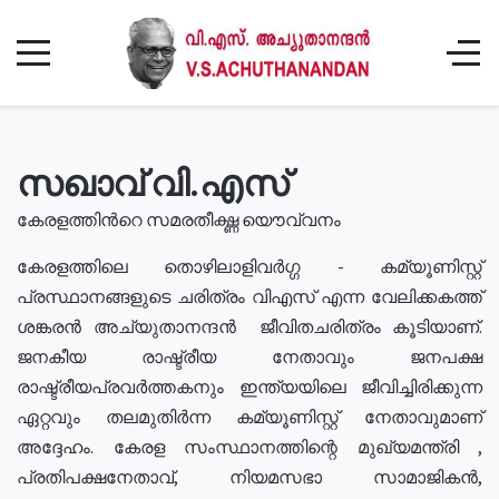
സഖാവ് വി.എസ്
കേരളത്തിൻറെ സമരതീക്ഷ്ണ യൌവ്വനം
കേരളത്തിലെ തൊഴിലാളിവർഗ്ഗ - കമ്യൂണിസ്റ്റ്
പ്രസ്ഥാനങ്ങളുടെ ചരിത്രം വിഎസ് എന്ന വേലിക്കകത്ത്
ശങ്കരൻ അച്യുതാനന്ദൻ ജീവിതചരിത്രം കൂടിയാണ്.
ജനകീയ രാഷ്ട്രീയ നേതാവും ജനപക്ഷ
രാഷ്ട്രീയപ്രവർത്തകനും ഇന്ത്യയിലെ ജീവിച്ചിരിക്കുന്ന
ഏറ്റവും തലമുതിർന്ന കമ്യൂണിസ്റ്റ് നേതാവുമാണ്
അദ്ദേഹം. കേരള സംസ്ഥാനത്തിന്റെ മുഖ്യമന്ത്രി ,
പ്രതിപക്ഷനേതാവ്, നിയമസഭാ സാമാജികൻ,