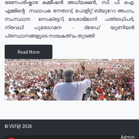
ഭരണപരിഷ്കാര കമ്മീഷൻ അധ്യക്ഷൻ, സി. പി. ഐ.
എമ്മിന്റെ സഥാപക നേതാവ്, പോളിറ്റ് ബ്യുറോ അംഗം,
സംസ്ഥാന സെക്രട്ടറി, ദേശാഭിമാനി പത്രാധിപർ,
നിരവധി പുരോഗമന - ട്രേഡ് യൂണിയൻ
പ്രസ്ഥാനങ്ങളുടെ നായകത്വം തുടങ്ങി
Read More
© VSF@ 2026
Admin