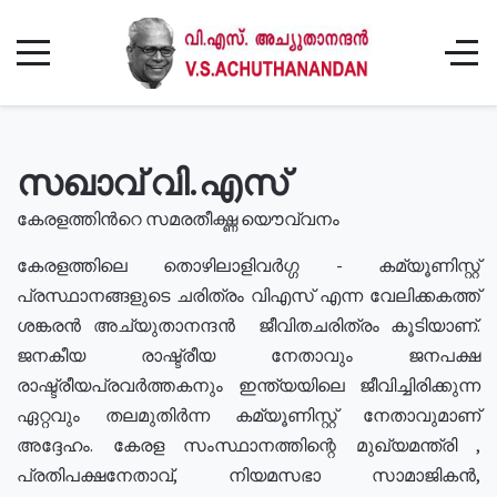
സഖാവ് വി.എസ്
കേരളത്തിൻറെ സമരതീക്ഷ്ണ യൌവ്വനം
കേരളത്തിലെ തൊഴിലാളിവർഗ്ഗ - കമ്യൂണിസ്റ്റ്
പ്രസ്ഥാനങ്ങളുടെ ചരിത്രം വിഎസ് എന്ന വേലിക്കകത്ത്
ശങ്കരൻ അച്യുതാനന്ദൻ ജീവിതചരിത്രം കൂടിയാണ്.
ജനകീയ രാഷ്ട്രീയ നേതാവും ജനപക്ഷ
രാഷ്ട്രീയപ്രവർത്തകനും ഇന്ത്യയിലെ ജീവിച്ചിരിക്കുന്ന
ഏറ്റവും തലമുതിർന്ന കമ്യൂണിസ്റ്റ് നേതാവുമാണ്
അദ്ദേഹം. കേരള സംസ്ഥാനത്തിന്റെ മുഖ്യമന്ത്രി ,
പ്രതിപക്ഷനേതാവ്, നിയമസഭാ സാമാജികൻ,