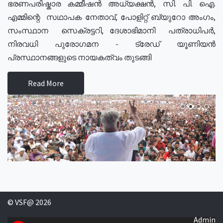
ഭരണപരിഷ്കാര കമ്മീഷൻ അധ്യക്ഷൻ, സി. പി. ഐ.
എമ്മിന്റെ സഥാപക നേതാവ്, പോളിറ്റ് ബ്യുറോ അംഗം,
സംസ്ഥാന സെക്രട്ടറി, ദേശാഭിമാനി പത്രാധിപർ,
നിരവധി പുരോഗമന - ട്രേഡ് യൂണിയൻ
പ്രസ്ഥാനങ്ങളുടെ നായകത്വം തുടങ്ങി
Read More
© VSF@ 2026
Admin