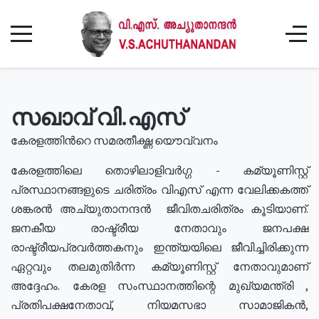
സഖാവ് വി.എസ്
കേരളത്തിൻറെ സമരതീക്ഷ്ണ യൌവ്വനം
കേരളത്തിലെ തൊഴിലാളിവർഗ്ഗ - കമ്യൂണിസ്റ്റ്
പ്രസ്ഥാനങ്ങളുടെ ചരിത്രം വിഎസ് എന്ന വേലിക്കകത്ത്
ശങ്കരൻ അച്യുതാനന്ദൻ ജീവിതചരിത്രം കൂടിയാണ്.
ജനകീയ രാഷ്ട്രീയ നേതാവും ജനപക്ഷ
രാഷ്ട്രീയപ്രവർത്തകനും ഇന്ത്യയിലെ ജീവിച്ചിരിക്കുന്ന
ഏറ്റവും തലമുതിർന്ന കമ്യൂണിസ്റ്റ് നേതാവുമാണ്
അദ്ദേഹം. കേരള സംസ്ഥാനത്തിന്റെ മുഖ്യമന്ത്രി ,
പ്രതിപക്ഷനേതാവ്, നിയമസഭാ സാമാജികൻ,