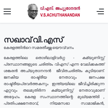
സഖാവ് വി.എസ്
കേരളത്തിൻറെ സമരതീക്ഷ്ണ യൌവ്വനം
കേരളത്തിലെ തൊഴിലാളിവർഗ്ഗ - കമ്യൂണിസ്റ്റ്
പ്രസ്ഥാനങ്ങളുടെ ചരിത്രം വിഎസ് എന്ന വേലിക്കകത്ത്
ശങ്കരൻ അച്യുതാനന്ദൻ ജീവിതചരിത്രം കൂടിയാണ്.
ജനകീയ രാഷ്ട്രീയ നേതാവും ജനപക്ഷ
രാഷ്ട്രീയപ്രവർത്തകനും ഇന്ത്യയിലെ ജീവിച്ചിരിക്കുന്ന
ഏറ്റവും തലമുതിർന്ന കമ്യൂണിസ്റ്റ് നേതാവുമാണ്
അദ്ദേഹം. കേരള സംസ്ഥാനത്തിന്റെ മുഖ്യമന്ത്രി ,
പ്രതിപക്ഷനേതാവ്, നിയമസഭാ സാമാജികൻ,