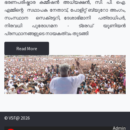
ഭരണപരിഷ്കാര കമ്മീഷൻ അധ്യക്ഷൻ, സി. പി. ഐ.
എമ്മിന്റെ സഥാപക നേതാവ്, പോളിറ്റ് ബ്യുറോ അംഗം,
സംസ്ഥാന സെക്രട്ടറി, ദേശാഭിമാനി പത്രാധിപർ,
നിരവധി പുരോഗമന - ട്രേഡ് യൂണിയൻ
പ്രസ്ഥാനങ്ങളുടെ നായകത്വം തുടങ്ങി
Read More
© VSF@ 2026
Admin