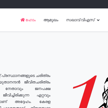
ഹോം
ആമുഖം
സഖാവ് വിഎസ്
് പ്രസ്ഥാനങ്ങളുടെ ചരിത്രം
യുതാനന്ദൻ ജീവിതചരിത്രം
യ നേതാവും ജനപക്ഷ
വിച്ചിരിക്കുന്ന ഏറ്റവും
ുമാണ് അദ്ദേഹം. കേരള
രതിപക്ഷനേതാവ്, നിയമസഭാ