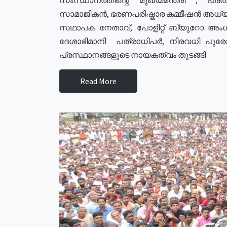
സാമാജികൻ, ഭരണപരിഷ്കാര കമ്മീഷൻ അധ്യക്
സഥാപക നേതാവ്, പോളിറ്റ് ബ്യുറോ അംഗ
ദേശാഭിമാനി പത്രാധിപർ, നിരവധി പു
പ്രസ്ഥാനങ്ങളുടെ നായകത്വം തുടങ്ങി
Read More