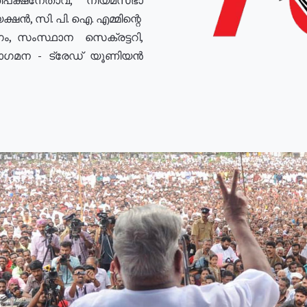
ഷൻ, സി. പി. ഐ. എമ്മിന്റെ
ം, സംസ്ഥാന സെക്രട്ടറി,
രോഗമന - ട്രേഡ് യൂണിയൻ