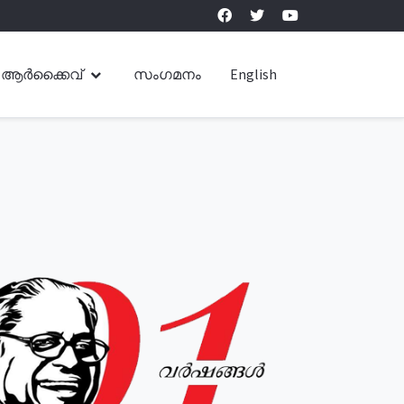
ആർക്കൈവ്
സംഗമനം
English