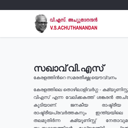
സഖാവ് വി.എസ്
കേരളത്തിൻറെ സമരതീക്ഷ്ണ യൌവ്വനം
കേരളത്തിലെ തൊഴിലാളിവർഗ്ഗ - കമ്യൂണിസ്റ്റ
വിഎസ് എന്ന വേലിക്കകത്ത് ശങ്കരൻ അച്
കൂടിയാണ്. ജനകീയ രാഷ്ട്രീ
രാഷ്ട്രീയപ്രവർത്തകനും ഇന്ത്യയിലെ ജീ
തലമുതിർന്ന കമ്യൂണിസ്റ്റ് നേതാവ
സംസ്ഥാനത്തിന്റെ മുഖ്യമന്ത്രി , പ്