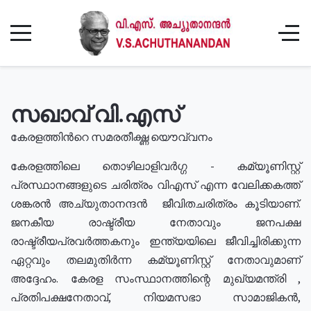
സഖാവ് വി.എസ്
കേരളത്തിൻറെ സമരതീക്ഷ്ണ യൌവ്വനം
കേരളത്തിലെ തൊഴിലാളിവർഗ്ഗ - കമ്യൂണിസ്റ്റ്
പ്രസ്ഥാനങ്ങളുടെ ചരിത്രം വിഎസ് എന്ന വേലിക്കകത്ത്
ശങ്കരൻ അച്യുതാനന്ദൻ ജീവിതചരിത്രം കൂടിയാണ്.
ജനകീയ രാഷ്ട്രീയ നേതാവും ജനപക്ഷ
രാഷ്ട്രീയപ്രവർത്തകനും ഇന്ത്യയിലെ ജീവിച്ചിരിക്കുന്ന
ഏറ്റവും തലമുതിർന്ന കമ്യൂണിസ്റ്റ് നേതാവുമാണ്
അദ്ദേഹം. കേരള സംസ്ഥാനത്തിന്റെ മുഖ്യമന്ത്രി ,
പ്രതിപക്ഷനേതാവ്, നിയമസഭാ സാമാജികൻ,