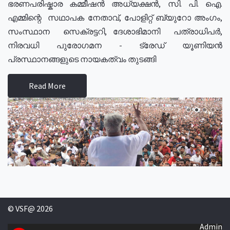
ഭരണപരിഷ്കാര കമ്മീഷൻ അധ്യക്ഷൻ, സി. പി. ഐ.
എമ്മിന്റെ സഥാപക നേതാവ്, പോളിറ്റ് ബ്യുറോ അംഗം,
സംസ്ഥാന സെക്രട്ടറി, ദേശാഭിമാനി പത്രാധിപർ,
നിരവധി പുരോഗമന - ട്രേഡ് യൂണിയൻ
പ്രസ്ഥാനങ്ങളുടെ നായകത്വം തുടങ്ങി
Read More
© VSF@ 2026
Admin