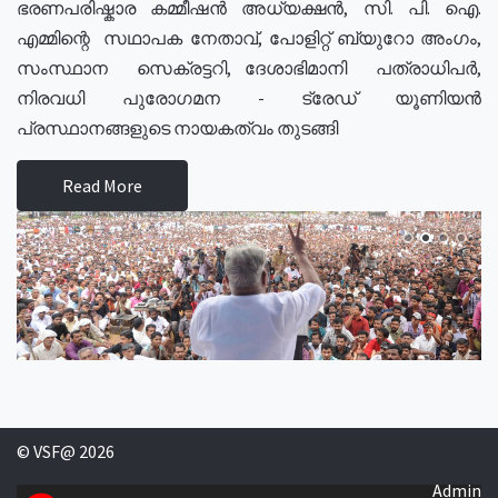
ഭരണപരിഷ്കാര കമ്മീഷൻ അധ്യക്ഷൻ, സി. പി. ഐ.
എമ്മിന്റെ സഥാപക നേതാവ്, പോളിറ്റ് ബ്യുറോ അംഗം,
സംസ്ഥാന സെക്രട്ടറി, ദേശാഭിമാനി പത്രാധിപർ,
നിരവധി പുരോഗമന - ട്രേഡ് യൂണിയൻ
പ്രസ്ഥാനങ്ങളുടെ നായകത്വം തുടങ്ങി
Read More
© VSF@ 2026
Admin