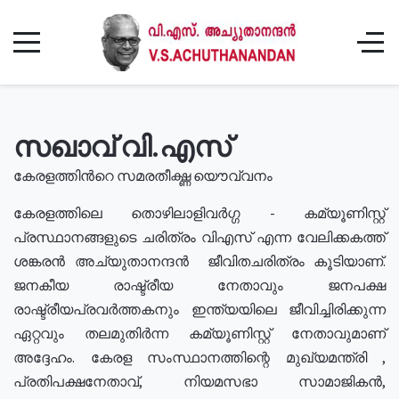
സഖാവ് വി.എസ്
കേരളത്തിൻറെ സമരതീക്ഷ്ണ യൌവ്വനം
കേരളത്തിലെ തൊഴിലാളിവർഗ്ഗ - കമ്യൂണിസ്റ്റ്
പ്രസ്ഥാനങ്ങളുടെ ചരിത്രം വിഎസ് എന്ന വേലിക്കകത്ത്
ശങ്കരൻ അച്യുതാനന്ദൻ ജീവിതചരിത്രം കൂടിയാണ്.
ജനകീയ രാഷ്ട്രീയ നേതാവും ജനപക്ഷ
രാഷ്ട്രീയപ്രവർത്തകനും ഇന്ത്യയിലെ ജീവിച്ചിരിക്കുന്ന
ഏറ്റവും തലമുതിർന്ന കമ്യൂണിസ്റ്റ് നേതാവുമാണ്
അദ്ദേഹം. കേരള സംസ്ഥാനത്തിന്റെ മുഖ്യമന്ത്രി ,
പ്രതിപക്ഷനേതാവ്, നിയമസഭാ സാമാജികൻ,