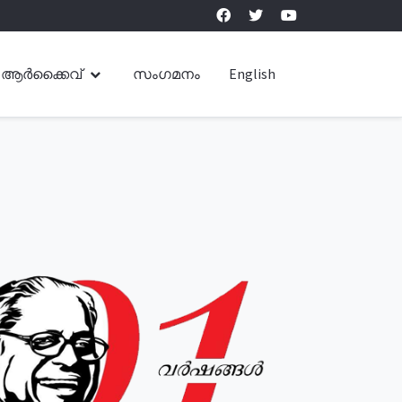
ആർക്കൈവ്
സംഗമനം
English