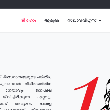
ഹോം
ആമുഖം
സഖാവ് വിഎസ്
് പ്രസ്ഥാനങ്ങളുടെ ചരിത്രം
യുതാനന്ദൻ ജീവിതചരിത്രം
യ നേതാവും ജനപക്ഷ
വിച്ചിരിക്കുന്ന ഏറ്റവും
ുമാണ് അദ്ദേഹം. കേരള
രതിപക്ഷനേതാവ്, നിയമസഭാ