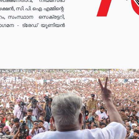
ഷൻ, സി. പി. ഐ. എമ്മിന്റെ
ം, സംസ്ഥാന സെക്രട്ടറി,
രോഗമന - ട്രേഡ് യൂണിയൻ