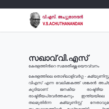
സഖാവ് വി.എസ്
കേരളത്തിൻറെ സമരതീക്ഷ്ണ യൌവ്വനം
കേരളത്തിലെ തൊഴിലാളിവർഗ്ഗ - കമ്യൂണിസ്റ്റ
വിഎസ് എന്ന വേലിക്കകത്ത് ശങ്കരൻ അച്
കൂടിയാണ്. ജനകീയ രാഷ്ട്രീ
രാഷ്ട്രീയപ്രവർത്തകനും ഇന്ത്യയിലെ ജീ
തലമുതിർന്ന കമ്യൂണിസ്റ്റ് നേതാവ
സംസ്ഥാനത്തിന്റെ മുഖ്യമന്ത്രി , പ്