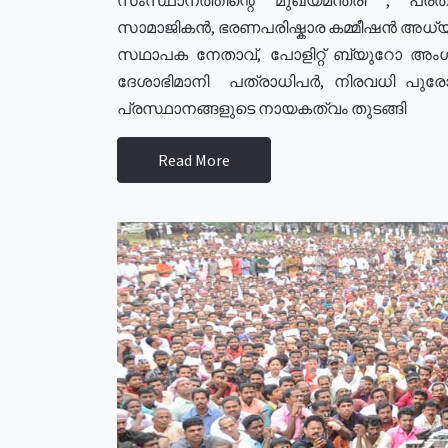
സാമാജികൻ, ഭരണപരിഷ്കാര കമ്മീഷൻ അധ്യക്
സഥാപക നേതാവ്, പോളിറ്റ് ബ്യുറോ അംഗ
ദേശാഭിമാനി പത്രാധിപർ, നിരവധി പു
പ്രസ്ഥാനങ്ങളുടെ നായകത്വം തുടങ്ങി
Read More