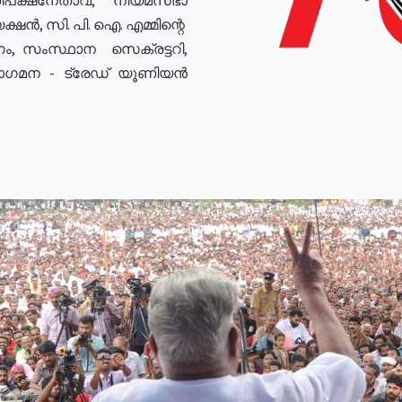
ഷൻ, സി. പി. ഐ. എമ്മിന്റെ
ം, സംസ്ഥാന സെക്രട്ടറി,
രോഗമന - ട്രേഡ് യൂണിയൻ