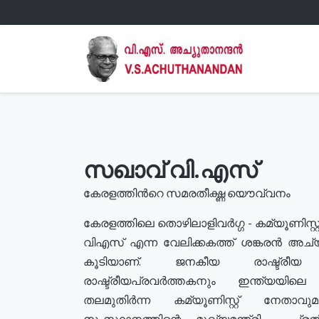
സഖാവ് വി.എസ്
കേരളത്തിൻറെ സമരതീക്ഷ്ണ യൌവ്വനം
കേരളത്തിലെ തൊഴിലാളിവർഗ്ഗ - കമ്യൂണിസ്റ്റ
വിഎസ് എന്ന വേലിക്കകത്ത് ശങ്കരൻ അച്
കൂടിയാണ്. ജനകീയ രാഷ്ട്രീ
രാഷ്ട്രീയപ്രവർത്തകനും ഇന്ത്യയിലെ ജീ
തലമുതിർന്ന കമ്യൂണിസ്റ്റ് നേതാവ
സംസ്ഥാനത്തിന്റെ മുഖ്യമന്ത്രി , പ്