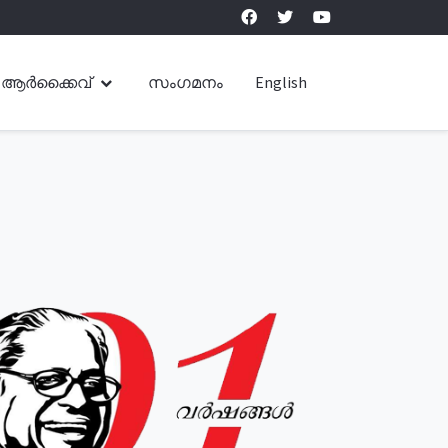
ആർക്കൈവ്
സംഗമനം
English