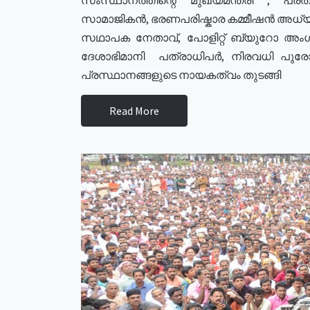
സാമാജികൻ, ഭരണപരിഷ്കാര കമ്മീഷൻ അധ്യക്
സഥാപക നേതാവ്, പോളിറ്റ് ബ്യുറോ അംഗ
ദേശാഭിമാനി പത്രാധിപർ, നിരവധി പു
പ്രസ്ഥാനങ്ങളുടെ നായകത്വം തുടങ്ങി
Read More