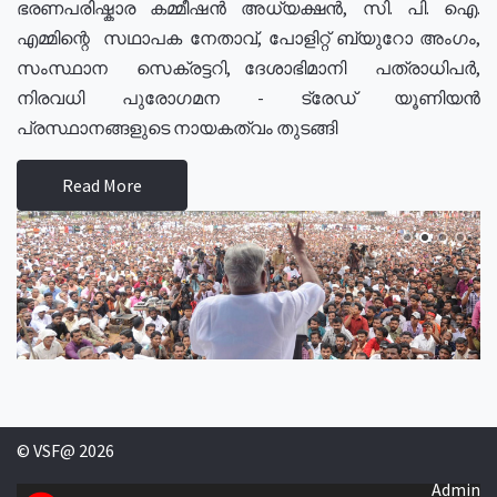
ഭരണപരിഷ്കാര കമ്മീഷൻ അധ്യക്ഷൻ, സി. പി. ഐ.
എമ്മിന്റെ സഥാപക നേതാവ്, പോളിറ്റ് ബ്യുറോ അംഗം,
സംസ്ഥാന സെക്രട്ടറി, ദേശാഭിമാനി പത്രാധിപർ,
നിരവധി പുരോഗമന - ട്രേഡ് യൂണിയൻ
പ്രസ്ഥാനങ്ങളുടെ നായകത്വം തുടങ്ങി
Read More
© VSF@ 2026
Admin