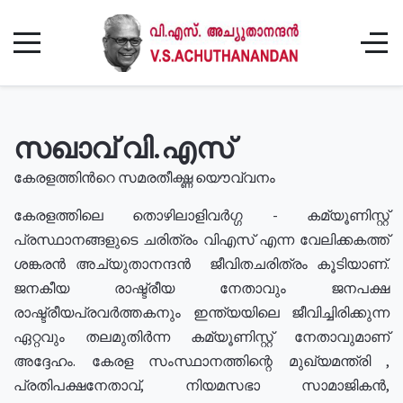
സഖാവ് വി.എസ്
കേരളത്തിൻറെ സമരതീക്ഷ്ണ യൌവ്വനം
കേരളത്തിലെ തൊഴിലാളിവർഗ്ഗ - കമ്യൂണിസ്റ്റ്
പ്രസ്ഥാനങ്ങളുടെ ചരിത്രം വിഎസ് എന്ന വേലിക്കകത്ത്
ശങ്കരൻ അച്യുതാനന്ദൻ ജീവിതചരിത്രം കൂടിയാണ്.
ജനകീയ രാഷ്ട്രീയ നേതാവും ജനപക്ഷ
രാഷ്ട്രീയപ്രവർത്തകനും ഇന്ത്യയിലെ ജീവിച്ചിരിക്കുന്ന
ഏറ്റവും തലമുതിർന്ന കമ്യൂണിസ്റ്റ് നേതാവുമാണ്
അദ്ദേഹം. കേരള സംസ്ഥാനത്തിന്റെ മുഖ്യമന്ത്രി ,
പ്രതിപക്ഷനേതാവ്, നിയമസഭാ സാമാജികൻ,