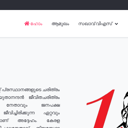
ഹോം
ആമുഖം
സഖാവ് വിഎസ്
് പ്രസ്ഥാനങ്ങളുടെ ചരിത്രം
യുതാനന്ദൻ ജീവിതചരിത്രം
യ നേതാവും ജനപക്ഷ
വിച്ചിരിക്കുന്ന ഏറ്റവും
ുമാണ് അദ്ദേഹം. കേരള
രതിപക്ഷനേതാവ്, നിയമസഭാ