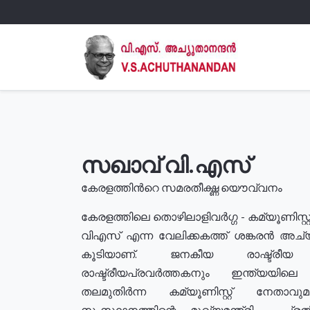
സഖാവ് വി.എസ്
കേരളത്തിൻറെ സമരതീക്ഷ്ണ യൌവ്വനം
കേരളത്തിലെ തൊഴിലാളിവർഗ്ഗ - കമ്യൂണിസ്റ്റ
വിഎസ് എന്ന വേലിക്കകത്ത് ശങ്കരൻ അച്
കൂടിയാണ്. ജനകീയ രാഷ്ട്രീ
രാഷ്ട്രീയപ്രവർത്തകനും ഇന്ത്യയിലെ ജീ
തലമുതിർന്ന കമ്യൂണിസ്റ്റ് നേതാവ
സംസ്ഥാനത്തിന്റെ മുഖ്യമന്ത്രി , പ്