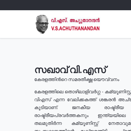
സഖാവ് വി.എസ്
കേരളത്തിൻറെ സമരതീക്ഷ്ണ യൌവ്വനം
കേരളത്തിലെ തൊഴിലാളിവർഗ്ഗ - കമ്യൂണിസ്റ്റ
വിഎസ് എന്ന വേലിക്കകത്ത് ശങ്കരൻ അച്
കൂടിയാണ്. ജനകീയ രാഷ്ട്രീ
രാഷ്ട്രീയപ്രവർത്തകനും ഇന്ത്യയിലെ ജീ
തലമുതിർന്ന കമ്യൂണിസ്റ്റ് നേതാവ
സംസ്ഥാനത്തിന്റെ മുഖ്യമന്ത്രി , പ്