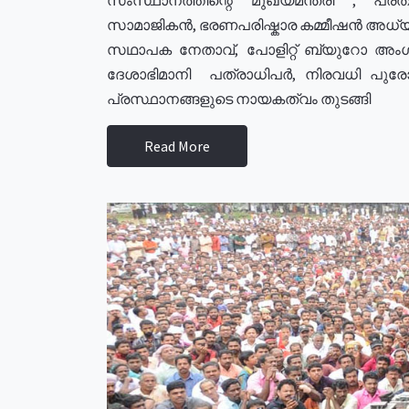
സാമാജികൻ, ഭരണപരിഷ്കാര കമ്മീഷൻ അധ്യക്
സഥാപക നേതാവ്, പോളിറ്റ് ബ്യുറോ അംഗ
ദേശാഭിമാനി പത്രാധിപർ, നിരവധി പു
പ്രസ്ഥാനങ്ങളുടെ നായകത്വം തുടങ്ങി
Read More