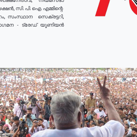
ഷൻ, സി. പി. ഐ. എമ്മിന്റെ
ം, സംസ്ഥാന സെക്രട്ടറി,
രോഗമന - ട്രേഡ് യൂണിയൻ