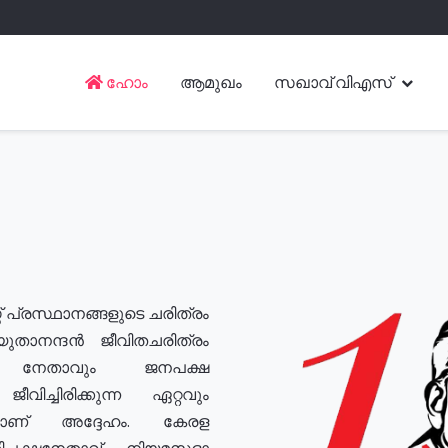
ഹോം
ആമുഖം
സഖാവ് വിഎസ്
് പ്രസ്ഥാനങ്ങളുടെ ചരിത്രം
യുതാനന്ദൻ ജീവിതചരിത്രം
യ നേതാവും ജനപക്ഷ
വിച്ചിരിക്കുന്ന ഏറ്റവും
ുമാണ് അദ്ദേഹം. കേരള
രതിപക്ഷനേതാവ്, നിയമസഭാ