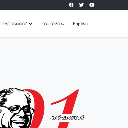
ആർക്കൈവ്
സംഗമനം
English