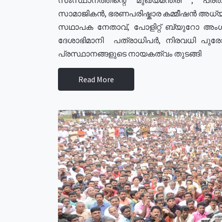
സാമാജികൻ, ഭരണപരിഷ്കാര കമ്മീഷൻ അധ്യക്
സഥാപക നേതാവ്, പോളിറ്റ് ബ്യുറോ അംഗ
ദേശാഭിമാനി പത്രാധിപർ, നിരവധി പു
പ്രസ്ഥാനങ്ങളുടെ നായകത്വം തുടങ്ങി
Read More