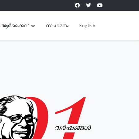
ആർക്കൈവ്
സംഗമനം
English