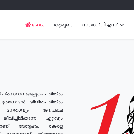
ഹോം
ആമുഖം
സഖാവ് വിഎസ്
് പ്രസ്ഥാനങ്ങളുടെ ചരിത്രം
യുതാനന്ദൻ ജീവിതചരിത്രം
യ നേതാവും ജനപക്ഷ
വിച്ചിരിക്കുന്ന ഏറ്റവും
ുമാണ് അദ്ദേഹം. കേരള
രതിപക്ഷനേതാവ്, നിയമസഭാ