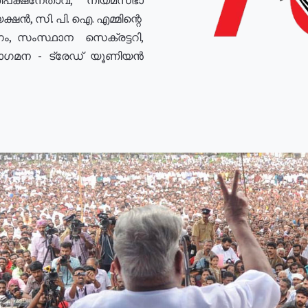
ഷൻ, സി. പി. ഐ. എമ്മിന്റെ
ം, സംസ്ഥാന സെക്രട്ടറി,
രോഗമന - ട്രേഡ് യൂണിയൻ