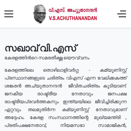
സഖാവ് വി.എസ്
കേരളത്തിൻറെ സമരതീക്ഷ്ണ യൌവ്വനം
കേരളത്തിലെ തൊഴിലാളിവർഗ്ഗ - കമ്യൂണിസ്റ്റ്
പ്രസ്ഥാനങ്ങളുടെ ചരിത്രം വിഎസ് എന്ന വേലിക്കകത്ത്
ശങ്കരൻ അച്യുതാനന്ദൻ ജീവിതചരിത്രം കൂടിയാണ്.
ജനകീയ രാഷ്ട്രീയ നേതാവും ജനപക്ഷ
രാഷ്ട്രീയപ്രവർത്തകനും ഇന്ത്യയിലെ ജീവിച്ചിരിക്കുന്ന
ഏറ്റവും തലമുതിർന്ന കമ്യൂണിസ്റ്റ് നേതാവുമാണ്
അദ്ദേഹം. കേരള സംസ്ഥാനത്തിന്റെ മുഖ്യമന്ത്രി ,
പ്രതിപക്ഷനേതാവ്, നിയമസഭാ സാമാജികൻ,