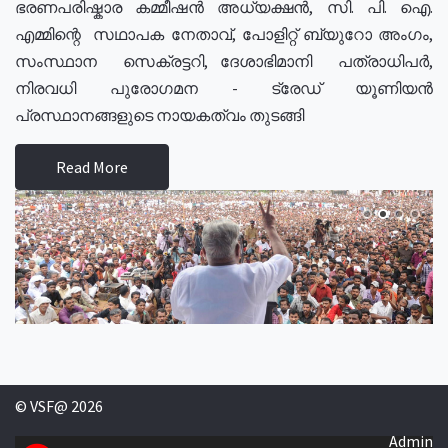
ഭരണപരിഷ്കാര കമ്മീഷൻ അധ്യക്ഷൻ, സി. പി. ഐ.
എമ്മിന്റെ സഥാപക നേതാവ്, പോളിറ്റ് ബ്യുറോ അംഗം,
സംസ്ഥാന സെക്രട്ടറി, ദേശാഭിമാനി പത്രാധിപർ,
നിരവധി പുരോഗമന - ട്രേഡ് യൂണിയൻ
പ്രസ്ഥാനങ്ങളുടെ നായകത്വം തുടങ്ങി
Read More
© VSF@ 2026
Admin