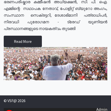
ഭരണപരിഷ്കാര കമ്മീഷൻ അധ്യക്ഷൻ, സി. പി. ഐ.
എമ്മിന്റെ സഥാപക നേതാവ്, പോളിറ്റ് ബ്യുറോ അംഗം,
സംസ്ഥാന സെക്രട്ടറി, ദേശാഭിമാനി പത്രാധിപർ,
നിരവധി പുരോഗമന - ട്രേഡ് യൂണിയൻ
പ്രസ്ഥാനങ്ങളുടെ നായകത്വം തുടങ്ങി
Read More
© VSF@ 2026
Admin