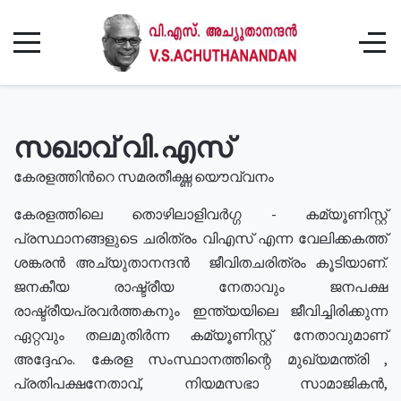
സഖാവ് വി.എസ്
കേരളത്തിൻറെ സമരതീക്ഷ്ണ യൌവ്വനം
കേരളത്തിലെ തൊഴിലാളിവർഗ്ഗ - കമ്യൂണിസ്റ്റ്
പ്രസ്ഥാനങ്ങളുടെ ചരിത്രം വിഎസ് എന്ന വേലിക്കകത്ത്
ശങ്കരൻ അച്യുതാനന്ദൻ ജീവിതചരിത്രം കൂടിയാണ്.
ജനകീയ രാഷ്ട്രീയ നേതാവും ജനപക്ഷ
രാഷ്ട്രീയപ്രവർത്തകനും ഇന്ത്യയിലെ ജീവിച്ചിരിക്കുന്ന
ഏറ്റവും തലമുതിർന്ന കമ്യൂണിസ്റ്റ് നേതാവുമാണ്
അദ്ദേഹം. കേരള സംസ്ഥാനത്തിന്റെ മുഖ്യമന്ത്രി ,
പ്രതിപക്ഷനേതാവ്, നിയമസഭാ സാമാജികൻ,