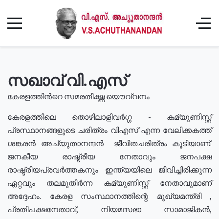
സഖാവ് വി.എസ്
കേരളത്തിൻറെ സമരതീക്ഷ്ണ യൌവ്വനം
കേരളത്തിലെ തൊഴിലാളിവർഗ്ഗ - കമ്യൂണിസ്റ്റ്
പ്രസ്ഥാനങ്ങളുടെ ചരിത്രം വിഎസ് എന്ന വേലിക്കകത്ത്
ശങ്കരൻ അച്യുതാനന്ദൻ ജീവിതചരിത്രം കൂടിയാണ്.
ജനകീയ രാഷ്ട്രീയ നേതാവും ജനപക്ഷ
രാഷ്ട്രീയപ്രവർത്തകനും ഇന്ത്യയിലെ ജീവിച്ചിരിക്കുന്ന
ഏറ്റവും തലമുതിർന്ന കമ്യൂണിസ്റ്റ് നേതാവുമാണ്
അദ്ദേഹം. കേരള സംസ്ഥാനത്തിന്റെ മുഖ്യമന്ത്രി ,
പ്രതിപക്ഷനേതാവ്, നിയമസഭാ സാമാജികൻ,