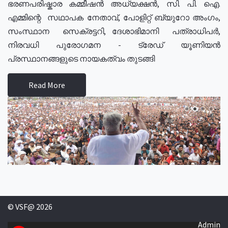
ഭരണപരിഷ്കാര കമ്മീഷൻ അധ്യക്ഷൻ, സി. പി. ഐ.
എമ്മിന്റെ സഥാപക നേതാവ്, പോളിറ്റ് ബ്യുറോ അംഗം,
സംസ്ഥാന സെക്രട്ടറി, ദേശാഭിമാനി പത്രാധിപർ,
നിരവധി പുരോഗമന - ട്രേഡ് യൂണിയൻ
പ്രസ്ഥാനങ്ങളുടെ നായകത്വം തുടങ്ങി
Read More
© VSF@ 2026
Admin