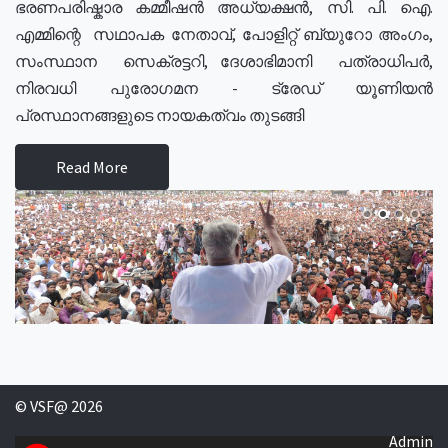
ഭരണപരിഷ്കാര കമ്മീഷൻ അധ്യക്ഷൻ, സി. പി. ഐ.
എമ്മിന്റെ സഥാപക നേതാവ്, പോളിറ്റ് ബ്യുറോ അംഗം,
സംസ്ഥാന സെക്രട്ടറി, ദേശാഭിമാനി പത്രാധിപർ,
നിരവധി പുരോഗമന - ട്രേഡ് യൂണിയൻ
പ്രസ്ഥാനങ്ങളുടെ നായകത്വം തുടങ്ങി
Read More
© VSF@ 2026
Admin