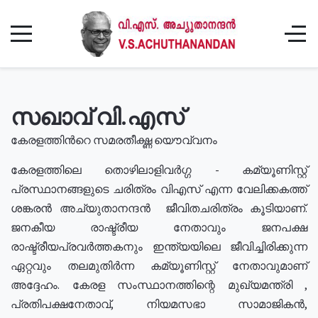
സഖാവ് വി.എസ്
കേരളത്തിൻറെ സമരതീക്ഷ്ണ യൌവ്വനം
കേരളത്തിലെ തൊഴിലാളിവർഗ്ഗ - കമ്യൂണിസ്റ്റ്
പ്രസ്ഥാനങ്ങളുടെ ചരിത്രം വിഎസ് എന്ന വേലിക്കകത്ത്
ശങ്കരൻ അച്യുതാനന്ദൻ ജീവിതചരിത്രം കൂടിയാണ്.
ജനകീയ രാഷ്ട്രീയ നേതാവും ജനപക്ഷ
രാഷ്ട്രീയപ്രവർത്തകനും ഇന്ത്യയിലെ ജീവിച്ചിരിക്കുന്ന
ഏറ്റവും തലമുതിർന്ന കമ്യൂണിസ്റ്റ് നേതാവുമാണ്
അദ്ദേഹം. കേരള സംസ്ഥാനത്തിന്റെ മുഖ്യമന്ത്രി ,
പ്രതിപക്ഷനേതാവ്, നിയമസഭാ സാമാജികൻ,