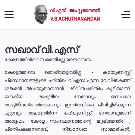
സഖാവ് വി.എസ്
കേരളത്തിൻറെ സമരതീക്ഷ്ണ യൌവ്വനം
കേരളത്തിലെ തൊഴിലാളിവർഗ്ഗ - കമ്യൂണിസ്റ്റ്
പ്രസ്ഥാനങ്ങളുടെ ചരിത്രം വിഎസ് എന്ന വേലിക്കകത്ത്
ശങ്കരൻ അച്യുതാനന്ദൻ ജീവിതചരിത്രം കൂടിയാണ്.
ജനകീയ രാഷ്ട്രീയ നേതാവും ജനപക്ഷ
രാഷ്ട്രീയപ്രവർത്തകനും ഇന്ത്യയിലെ ജീവിച്ചിരിക്കുന്ന
ഏറ്റവും തലമുതിർന്ന കമ്യൂണിസ്റ്റ് നേതാവുമാണ്
അദ്ദേഹം. കേരള സംസ്ഥാനത്തിന്റെ മുഖ്യമന്ത്രി ,
പ്രതിപക്ഷനേതാവ്, നിയമസഭാ സാമാജികൻ,