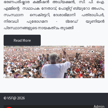
ഭരണപരിഷ്കാര കമ്മീഷൻ അധ്യക്ഷൻ, സി. പി. ഐ.
എമ്മിന്റെ സഥാപക നേതാവ്, പോളിറ്റ് ബ്യുറോ അംഗം,
സംസ്ഥാന സെക്രട്ടറി, ദേശാഭിമാനി പത്രാധിപർ,
നിരവധി പുരോഗമന - ട്രേഡ് യൂണിയൻ
പ്രസ്ഥാനങ്ങളുടെ നായകത്വം തുടങ്ങി
Read More
© VSF@ 2026
Admin