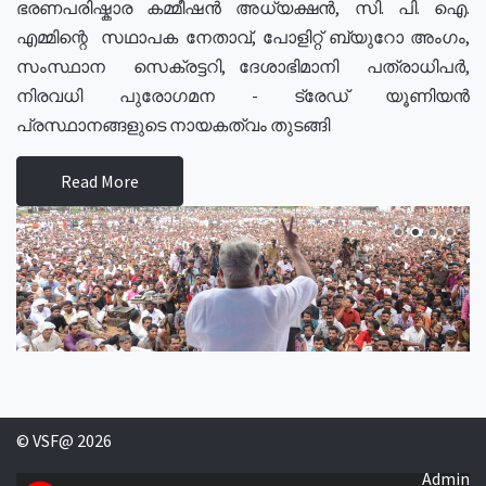
ഭരണപരിഷ്കാര കമ്മീഷൻ അധ്യക്ഷൻ, സി. പി. ഐ.
എമ്മിന്റെ സഥാപക നേതാവ്, പോളിറ്റ് ബ്യുറോ അംഗം,
സംസ്ഥാന സെക്രട്ടറി, ദേശാഭിമാനി പത്രാധിപർ,
നിരവധി പുരോഗമന - ട്രേഡ് യൂണിയൻ
പ്രസ്ഥാനങ്ങളുടെ നായകത്വം തുടങ്ങി
Read More
© VSF@ 2026
Admin