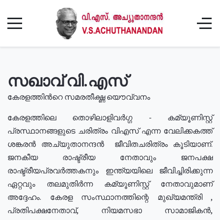
സഖാവ് വി.എസ്
കേരളത്തിൻറെ സമരതീക്ഷ്ണ യൌവ്വനം
കേരളത്തിലെ തൊഴിലാളിവർഗ്ഗ - കമ്യൂണിസ്റ്റ്
പ്രസ്ഥാനങ്ങളുടെ ചരിത്രം വിഎസ് എന്ന വേലിക്കകത്ത്
ശങ്കരൻ അച്യുതാനന്ദൻ ജീവിതചരിത്രം കൂടിയാണ്.
ജനകീയ രാഷ്ട്രീയ നേതാവും ജനപക്ഷ
രാഷ്ട്രീയപ്രവർത്തകനും ഇന്ത്യയിലെ ജീവിച്ചിരിക്കുന്ന
ഏറ്റവും തലമുതിർന്ന കമ്യൂണിസ്റ്റ് നേതാവുമാണ്
അദ്ദേഹം. കേരള സംസ്ഥാനത്തിന്റെ മുഖ്യമന്ത്രി ,
പ്രതിപക്ഷനേതാവ്, നിയമസഭാ സാമാജികൻ,