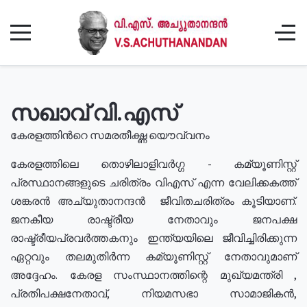
സഖാവ് വി.എസ്
കേരളത്തിൻറെ സമരതീക്ഷ്ണ യൌവ്വനം
കേരളത്തിലെ തൊഴിലാളിവർഗ്ഗ - കമ്യൂണിസ്റ്റ്
പ്രസ്ഥാനങ്ങളുടെ ചരിത്രം വിഎസ് എന്ന വേലിക്കകത്ത്
ശങ്കരൻ അച്യുതാനന്ദൻ ജീവിതചരിത്രം കൂടിയാണ്.
ജനകീയ രാഷ്ട്രീയ നേതാവും ജനപക്ഷ
രാഷ്ട്രീയപ്രവർത്തകനും ഇന്ത്യയിലെ ജീവിച്ചിരിക്കുന്ന
ഏറ്റവും തലമുതിർന്ന കമ്യൂണിസ്റ്റ് നേതാവുമാണ്
അദ്ദേഹം. കേരള സംസ്ഥാനത്തിന്റെ മുഖ്യമന്ത്രി ,
പ്രതിപക്ഷനേതാവ്, നിയമസഭാ സാമാജികൻ,