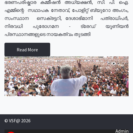
ഭരണപരിഷ്കാര കമ്മീഷൻ അധ്യക്ഷൻ, സി. പി. ഐ.
എമ്മിന്റെ സഥാപക നേതാവ്, പോളിറ്റ് ബ്യുറോ അംഗം,
സംസ്ഥാന സെക്രട്ടറി, ദേശാഭിമാനി പത്രാധിപർ,
നിരവധി പുരോഗമന - ട്രേഡ് യൂണിയൻ
പ്രസ്ഥാനങ്ങളുടെ നായകത്വം തുടങ്ങി
Read More
© VSF@ 2026
Admin