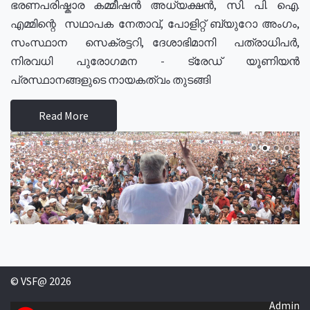
ഭരണപരിഷ്കാര കമ്മീഷൻ അധ്യക്ഷൻ, സി. പി. ഐ.
എമ്മിന്റെ സഥാപക നേതാവ്, പോളിറ്റ് ബ്യുറോ അംഗം,
സംസ്ഥാന സെക്രട്ടറി, ദേശാഭിമാനി പത്രാധിപർ,
നിരവധി പുരോഗമന - ട്രേഡ് യൂണിയൻ
പ്രസ്ഥാനങ്ങളുടെ നായകത്വം തുടങ്ങി
Read More
© VSF@ 2026
Admin