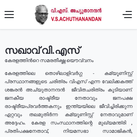
സഖാവ് വി.എസ്
കേരളത്തിൻറെ സമരതീക്ഷ്ണ യൌവ്വനം
കേരളത്തിലെ തൊഴിലാളിവർഗ്ഗ - കമ്യൂണിസ്റ്റ്
പ്രസ്ഥാനങ്ങളുടെ ചരിത്രം വിഎസ് എന്ന വേലിക്കകത്ത്
ശങ്കരൻ അച്യുതാനന്ദൻ ജീവിതചരിത്രം കൂടിയാണ്.
ജനകീയ രാഷ്ട്രീയ നേതാവും ജനപക്ഷ
രാഷ്ട്രീയപ്രവർത്തകനും ഇന്ത്യയിലെ ജീവിച്ചിരിക്കുന്ന
ഏറ്റവും തലമുതിർന്ന കമ്യൂണിസ്റ്റ് നേതാവുമാണ്
അദ്ദേഹം. കേരള സംസ്ഥാനത്തിന്റെ മുഖ്യമന്ത്രി ,
പ്രതിപക്ഷനേതാവ്, നിയമസഭാ സാമാജികൻ,