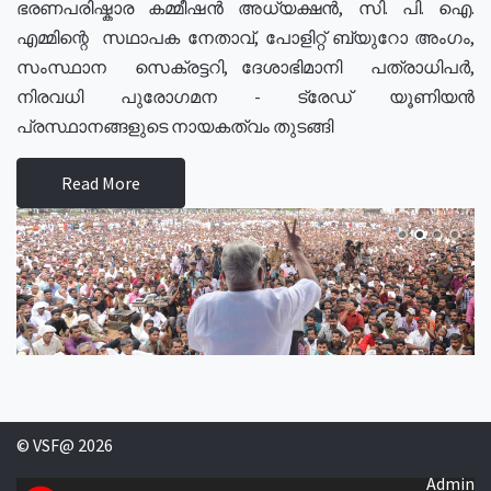
ഭരണപരിഷ്കാര കമ്മീഷൻ അധ്യക്ഷൻ, സി. പി. ഐ.
എമ്മിന്റെ സഥാപക നേതാവ്, പോളിറ്റ് ബ്യുറോ അംഗം,
സംസ്ഥാന സെക്രട്ടറി, ദേശാഭിമാനി പത്രാധിപർ,
നിരവധി പുരോഗമന - ട്രേഡ് യൂണിയൻ
പ്രസ്ഥാനങ്ങളുടെ നായകത്വം തുടങ്ങി
Read More
© VSF@ 2026
Admin