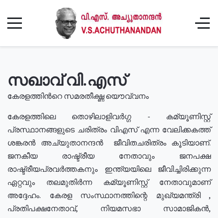
സഖാവ് വി.എസ്
കേരളത്തിൻറെ സമരതീക്ഷ്ണ യൌവ്വനം
കേരളത്തിലെ തൊഴിലാളിവർഗ്ഗ - കമ്യൂണിസ്റ്റ്
പ്രസ്ഥാനങ്ങളുടെ ചരിത്രം വിഎസ് എന്ന വേലിക്കകത്ത്
ശങ്കരൻ അച്യുതാനന്ദൻ ജീവിതചരിത്രം കൂടിയാണ്.
ജനകീയ രാഷ്ട്രീയ നേതാവും ജനപക്ഷ
രാഷ്ട്രീയപ്രവർത്തകനും ഇന്ത്യയിലെ ജീവിച്ചിരിക്കുന്ന
ഏറ്റവും തലമുതിർന്ന കമ്യൂണിസ്റ്റ് നേതാവുമാണ്
അദ്ദേഹം. കേരള സംസ്ഥാനത്തിന്റെ മുഖ്യമന്ത്രി ,
പ്രതിപക്ഷനേതാവ്, നിയമസഭാ സാമാജികൻ,