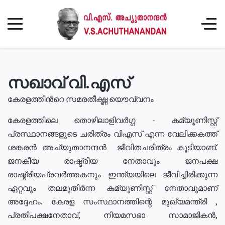
സഖാവ് വി.എസ്
കേരളത്തിൻറെ സമരതീക്ഷ്ണ യൌവ്വനം
കേരളത്തിലെ തൊഴിലാളിവർഗ്ഗ - കമ്യൂണിസ്റ്റ്
പ്രസ്ഥാനങ്ങളുടെ ചരിത്രം വിഎസ് എന്ന വേലിക്കകത്ത്
ശങ്കരൻ അച്യുതാനന്ദൻ ജീവിതചരിത്രം കൂടിയാണ്.
ജനകീയ രാഷ്ട്രീയ നേതാവും ജനപക്ഷ
രാഷ്ട്രീയപ്രവർത്തകനും ഇന്ത്യയിലെ ജീവിച്ചിരിക്കുന്ന
ഏറ്റവും തലമുതിർന്ന കമ്യൂണിസ്റ്റ് നേതാവുമാണ്
അദ്ദേഹം. കേരള സംസ്ഥാനത്തിന്റെ മുഖ്യമന്ത്രി ,
പ്രതിപക്ഷനേതാവ്, നിയമസഭാ സാമാജികൻ,