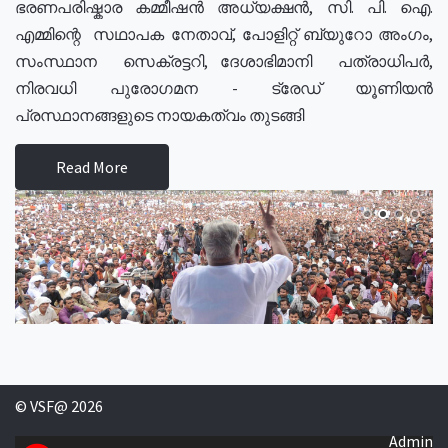
ഭരണപരിഷ്കാര കമ്മീഷൻ അധ്യക്ഷൻ, സി. പി. ഐ.
എമ്മിന്റെ സഥാപക നേതാവ്, പോളിറ്റ് ബ്യുറോ അംഗം,
സംസ്ഥാന സെക്രട്ടറി, ദേശാഭിമാനി പത്രാധിപർ,
നിരവധി പുരോഗമന - ട്രേഡ് യൂണിയൻ
പ്രസ്ഥാനങ്ങളുടെ നായകത്വം തുടങ്ങി
Read More
© VSF@ 2026
Admin