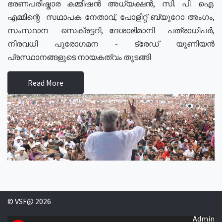
ഭരണപരിഷ്കാര കമ്മീഷൻ അധ്യക്ഷൻ, സി. പി. ഐ.
എമ്മിന്റെ സഥാപക നേതാവ്, പോളിറ്റ് ബ്യുറോ അംഗം,
സംസ്ഥാന സെക്രട്ടറി, ദേശാഭിമാനി പത്രാധിപർ,
നിരവധി പുരോഗമന - ട്രേഡ് യൂണിയൻ
പ്രസ്ഥാനങ്ങളുടെ നായകത്വം തുടങ്ങി
Read More
© VSF@ 2026
Admin