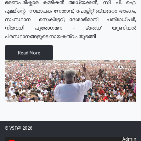
ഭരണപരിഷ്കാര കമ്മീഷൻ അധ്യക്ഷൻ, സി. പി. ഐ.
എമ്മിന്റെ സഥാപക നേതാവ്, പോളിറ്റ് ബ്യുറോ അംഗം,
സംസ്ഥാന സെക്രട്ടറി, ദേശാഭിമാനി പത്രാധിപർ,
നിരവധി പുരോഗമന - ട്രേഡ് യൂണിയൻ
പ്രസ്ഥാനങ്ങളുടെ നായകത്വം തുടങ്ങി
Read More
© VSF@ 2026
Admin