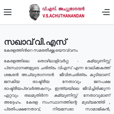
സഖാവ് വി.എസ്
കേരളത്തിൻറെ സമരതീക്ഷ്ണ യൌവ്വനം
കേരളത്തിലെ തൊഴിലാളിവർഗ്ഗ - കമ്യൂണിസ്റ്റ്
പ്രസ്ഥാനങ്ങളുടെ ചരിത്രം വിഎസ് എന്ന വേലിക്കകത്ത്
ശങ്കരൻ അച്യുതാനന്ദൻ ജീവിതചരിത്രം കൂടിയാണ്.
ജനകീയ രാഷ്ട്രീയ നേതാവും ജനപക്ഷ
രാഷ്ട്രീയപ്രവർത്തകനും ഇന്ത്യയിലെ ജീവിച്ചിരിക്കുന്ന
ഏറ്റവും തലമുതിർന്ന കമ്യൂണിസ്റ്റ് നേതാവുമാണ്
അദ്ദേഹം. കേരള സംസ്ഥാനത്തിന്റെ മുഖ്യമന്ത്രി ,
പ്രതിപക്ഷനേതാവ്, നിയമസഭാ സാമാജികൻ,