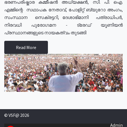
ഭരണപരിഷ്കാര കമ്മീഷൻ അധ്യക്ഷൻ, സി. പി. ഐ.
എമ്മിന്റെ സഥാപക നേതാവ്, പോളിറ്റ് ബ്യുറോ അംഗം,
സംസ്ഥാന സെക്രട്ടറി, ദേശാഭിമാനി പത്രാധിപർ,
നിരവധി പുരോഗമന - ട്രേഡ് യൂണിയൻ
പ്രസ്ഥാനങ്ങളുടെ നായകത്വം തുടങ്ങി
Read More
© VSF@ 2026
Admin