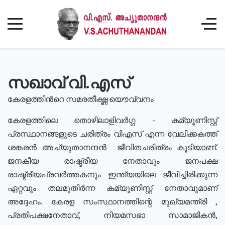
സഖാവ് വി.എസ്
കേരളത്തിൻറെ സമരതീക്ഷ്ണ യൌവ്വനം
കേരളത്തിലെ തൊഴിലാളിവർഗ്ഗ - കമ്യൂണിസ്റ്റ്
പ്രസ്ഥാനങ്ങളുടെ ചരിത്രം വിഎസ് എന്ന വേലിക്കകത്ത്
ശങ്കരൻ അച്യുതാനന്ദൻ ജീവിതചരിത്രം കൂടിയാണ്.
ജനകീയ രാഷ്ട്രീയ നേതാവും ജനപക്ഷ
രാഷ്ട്രീയപ്രവർത്തകനും ഇന്ത്യയിലെ ജീവിച്ചിരിക്കുന്ന
ഏറ്റവും തലമുതിർന്ന കമ്യൂണിസ്റ്റ് നേതാവുമാണ്
അദ്ദേഹം. കേരള സംസ്ഥാനത്തിന്റെ മുഖ്യമന്ത്രി ,
പ്രതിപക്ഷനേതാവ്, നിയമസഭാ സാമാജികൻ,