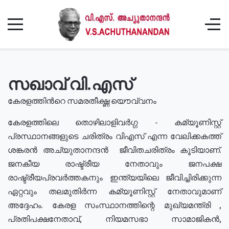
സഖാവ് വി.എസ്
കേരളത്തിൻറെ സമരതീക്ഷ്ണ യൌവ്വനം
കേരളത്തിലെ തൊഴിലാളിവർഗ്ഗ - കമ്യൂണിസ്റ്റ്
പ്രസ്ഥാനങ്ങളുടെ ചരിത്രം വിഎസ് എന്ന വേലിക്കകത്ത്
ശങ്കരൻ അച്യുതാനന്ദൻ ജീവിതചരിത്രം കൂടിയാണ്.
ജനകീയ രാഷ്ട്രീയ നേതാവും ജനപക്ഷ
രാഷ്ട്രീയപ്രവർത്തകനും ഇന്ത്യയിലെ ജീവിച്ചിരിക്കുന്ന
ഏറ്റവും തലമുതിർന്ന കമ്യൂണിസ്റ്റ് നേതാവുമാണ്
അദ്ദേഹം. കേരള സംസ്ഥാനത്തിന്റെ മുഖ്യമന്ത്രി ,
പ്രതിപക്ഷനേതാവ്, നിയമസഭാ സാമാജികൻ,