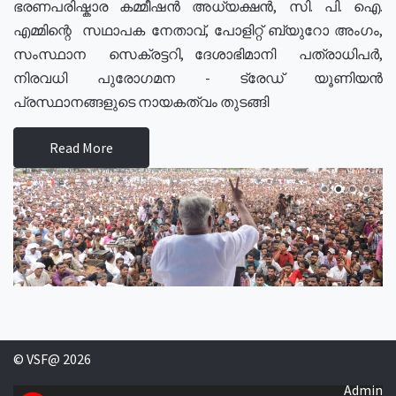
ഭരണപരിഷ്കാര കമ്മീഷൻ അധ്യക്ഷൻ, സി. പി. ഐ.
എമ്മിന്റെ സഥാപക നേതാവ്, പോളിറ്റ് ബ്യുറോ അംഗം,
സംസ്ഥാന സെക്രട്ടറി, ദേശാഭിമാനി പത്രാധിപർ,
നിരവധി പുരോഗമന - ട്രേഡ് യൂണിയൻ
പ്രസ്ഥാനങ്ങളുടെ നായകത്വം തുടങ്ങി
Read More
© VSF@ 2026
Admin