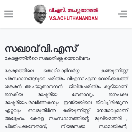
സഖാവ് വി.എസ്
കേരളത്തിൻറെ സമരതീക്ഷ്ണ യൌവ്വനം
കേരളത്തിലെ തൊഴിലാളിവർഗ്ഗ - കമ്യൂണിസ്റ്റ്
പ്രസ്ഥാനങ്ങളുടെ ചരിത്രം വിഎസ് എന്ന വേലിക്കകത്ത്
ശങ്കരൻ അച്യുതാനന്ദൻ ജീവിതചരിത്രം കൂടിയാണ്.
ജനകീയ രാഷ്ട്രീയ നേതാവും ജനപക്ഷ
രാഷ്ട്രീയപ്രവർത്തകനും ഇന്ത്യയിലെ ജീവിച്ചിരിക്കുന്ന
ഏറ്റവും തലമുതിർന്ന കമ്യൂണിസ്റ്റ് നേതാവുമാണ്
അദ്ദേഹം. കേരള സംസ്ഥാനത്തിന്റെ മുഖ്യമന്ത്രി ,
പ്രതിപക്ഷനേതാവ്, നിയമസഭാ സാമാജികൻ,