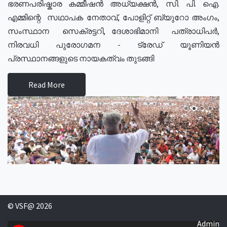
ഭരണപരിഷ്കാര കമ്മീഷൻ അധ്യക്ഷൻ, സി. പി. ഐ.
എമ്മിന്റെ സഥാപക നേതാവ്, പോളിറ്റ് ബ്യുറോ അംഗം,
സംസ്ഥാന സെക്രട്ടറി, ദേശാഭിമാനി പത്രാധിപർ,
നിരവധി പുരോഗമന - ട്രേഡ് യൂണിയൻ
പ്രസ്ഥാനങ്ങളുടെ നായകത്വം തുടങ്ങി
Read More
© VSF@ 2026
Admin