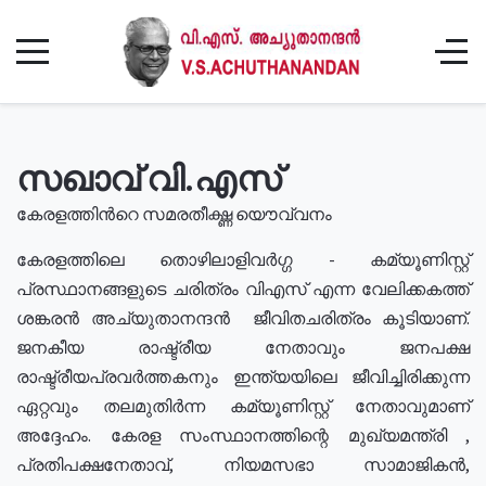
സഖാവ് വി.എസ്
കേരളത്തിൻറെ സമരതീക്ഷ്ണ യൌവ്വനം
കേരളത്തിലെ തൊഴിലാളിവർഗ്ഗ - കമ്യൂണിസ്റ്റ്
പ്രസ്ഥാനങ്ങളുടെ ചരിത്രം വിഎസ് എന്ന വേലിക്കകത്ത്
ശങ്കരൻ അച്യുതാനന്ദൻ ജീവിതചരിത്രം കൂടിയാണ്.
ജനകീയ രാഷ്ട്രീയ നേതാവും ജനപക്ഷ
രാഷ്ട്രീയപ്രവർത്തകനും ഇന്ത്യയിലെ ജീവിച്ചിരിക്കുന്ന
ഏറ്റവും തലമുതിർന്ന കമ്യൂണിസ്റ്റ് നേതാവുമാണ്
അദ്ദേഹം. കേരള സംസ്ഥാനത്തിന്റെ മുഖ്യമന്ത്രി ,
പ്രതിപക്ഷനേതാവ്, നിയമസഭാ സാമാജികൻ,