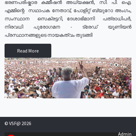
ഭരണപരിഷ്കാര കമ്മീഷൻ അധ്യക്ഷൻ, സി. പി. ഐ.
എമ്മിന്റെ സഥാപക നേതാവ്, പോളിറ്റ് ബ്യുറോ അംഗം,
സംസ്ഥാന സെക്രട്ടറി, ദേശാഭിമാനി പത്രാധിപർ,
നിരവധി പുരോഗമന - ട്രേഡ് യൂണിയൻ
പ്രസ്ഥാനങ്ങളുടെ നായകത്വം തുടങ്ങി
Read More
© VSF@ 2026
Admin