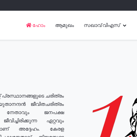
ഹോം
ആമുഖം
സഖാവ് വിഎസ്
് പ്രസ്ഥാനങ്ങളുടെ ചരിത്രം
യുതാനന്ദൻ ജീവിതചരിത്രം
യ നേതാവും ജനപക്ഷ
വിച്ചിരിക്കുന്ന ഏറ്റവും
ുമാണ് അദ്ദേഹം. കേരള
രതിപക്ഷനേതാവ്, നിയമസഭാ