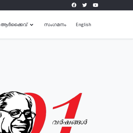
ആർക്കൈവ്
സംഗമനം
English