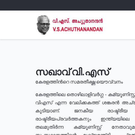
സഖാവ് വി.എസ്
കേരളത്തിൻറെ സമരതീക്ഷ്ണ യൌവ്വനം
കേരളത്തിലെ തൊഴിലാളിവർഗ്ഗ - കമ്യൂണിസ്റ്റ
വിഎസ് എന്ന വേലിക്കകത്ത് ശങ്കരൻ അച്
കൂടിയാണ്. ജനകീയ രാഷ്ട്രീ
രാഷ്ട്രീയപ്രവർത്തകനും ഇന്ത്യയിലെ ജീ
തലമുതിർന്ന കമ്യൂണിസ്റ്റ് നേതാവ
സംസ്ഥാനത്തിന്റെ മുഖ്യമന്ത്രി , പ്