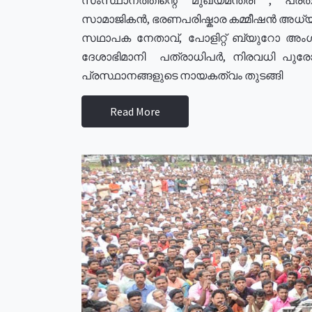
സാമാജികൻ, ഭരണപരിഷ്കാര കമ്മീഷൻ അധ്യക്
സഥാപക നേതാവ്, പോളിറ്റ് ബ്യുറോ അംഗ
ദേശാഭിമാനി പത്രാധിപർ, നിരവധി പു
പ്രസ്ഥാനങ്ങളുടെ നായകത്വം തുടങ്ങി
Read More