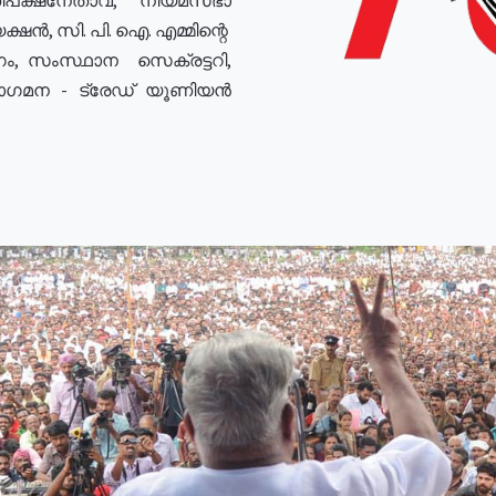
ഷൻ, സി. പി. ഐ. എമ്മിന്റെ
ം, സംസ്ഥാന സെക്രട്ടറി,
രോഗമന - ട്രേഡ് യൂണിയൻ