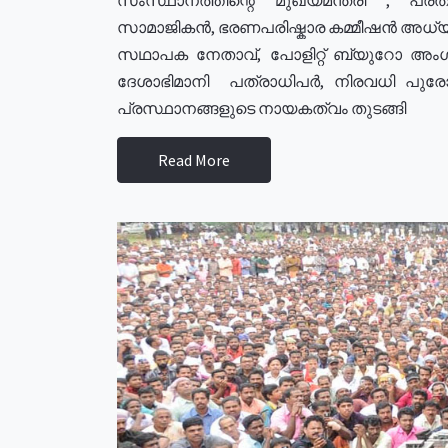
സാമാജികൻ, ഭരണപരിഷ്കാര കമ്മീഷൻ അധ്യക്
സഥാപക നേതാവ്, പോളിറ്റ് ബ്യുറോ അംഗ
ദേശാഭിമാനി പത്രാധിപർ, നിരവധി പു
പ്രസ്ഥാനങ്ങളുടെ നായകത്വം തുടങ്ങി
Read More