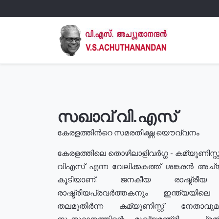
സഖാവ് വി.എസ്
കേരളത്തിൻറെ സമരതീക്ഷ്ണ യൌവ്വനം
കേരളത്തിലെ തൊഴിലാളിവർഗ്ഗ - കമ്യൂണിസ്റ്റ
വിഎസ് എന്ന വേലിക്കകത്ത് ശങ്കരൻ അച്
കൂടിയാണ്. ജനകീയ രാഷ്ട്രീ
രാഷ്ട്രീയപ്രവർത്തകനും ഇന്ത്യയിലെ ജീ
തലമുതിർന്ന കമ്യൂണിസ്റ്റ് നേതാവ
സംസ്ഥാനത്തിന്റെ മുഖ്യമന്ത്രി , പ്