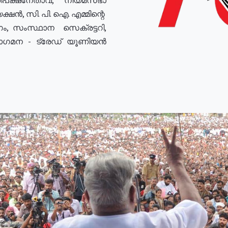
ഷൻ, സി. പി. ഐ. എമ്മിന്റെ
ം, സംസ്ഥാന സെക്രട്ടറി,
രോഗമന - ട്രേഡ് യൂണിയൻ