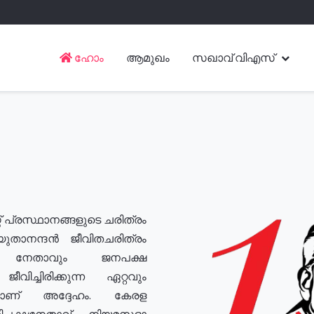
ഹോം
ആമുഖം
സഖാവ് വിഎസ്
് പ്രസ്ഥാനങ്ങളുടെ ചരിത്രം
യുതാനന്ദൻ ജീവിതചരിത്രം
യ നേതാവും ജനപക്ഷ
വിച്ചിരിക്കുന്ന ഏറ്റവും
ുമാണ് അദ്ദേഹം. കേരള
രതിപക്ഷനേതാവ്, നിയമസഭാ