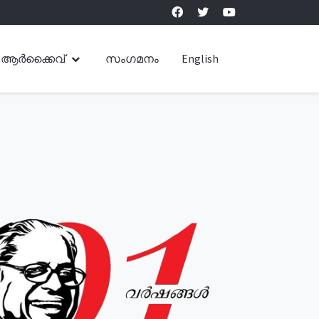
ആർക്കൈവ്
സംഗമനം
English